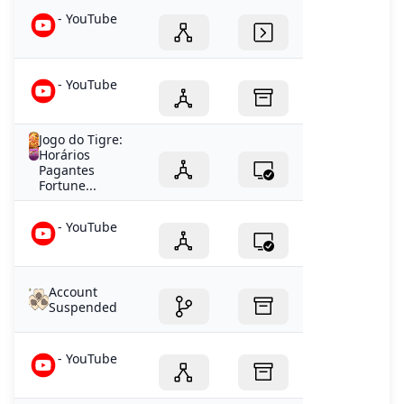
Fortune Tiger: Qual a Plataforma Que Paga Mais em 202
- YouTube
Plataforma do Tigre Pagando Agora?
- YouTube
Sweet Bonanza Slot: Regras Pagamentos RTP e Volatilid
- YouTube
Plataformas do Tigre Que Estão Pagando Muito em 2026
10 Plataformas de Apostas com Depósito Mínimo de 1 Re
Jogo do Tigre:
- YouTube
Horários
sweet bonanza 1000 demo
Pagantes
Fortune...
- YouTube
Qual a principal plataforma do Fortune Tiger?
- YouTube
Qual a plataforma mais nova do Fortune Tiger?
Qual o melhor horário para jogar a plataforma do tigre?
Qual a melhor plataforma para jogar tigre?
Account
- YouTube
Suspended
Como apostar no tigrinho?
- YouTube
- YouTube
- YouTube
Verificação de Acesso