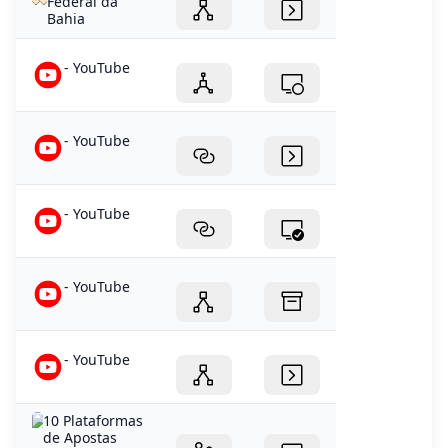
Federal da
Bahia
- YouTube
- YouTube
- YouTube
- YouTube
- YouTube
10 Plataformas
de Apostas