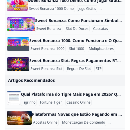
Sweet Bonanza 1000 Demo: Como Jogar Grátis e Testar os Recursos Sweet Bonanza 1000 Demo: Como Jogar Grátis e Testar os Recursos O Sweet Bonanza 1000 demo é uma versão de demonstração destinada a quem deseja conhecer a interface, os símbolos e o funcionamento das rodadas sem utilizar saldo financeiro real. No modo gratuito, a página normalmente apresenta créditos virtuais. Eles permitem testar os controles e acompanhar os resultados, mas não representam dinheiro disponível para retirada. O que é o Sweet Bonanza 1000 demo?
Jogo do Tigrinho: qual é o oficial?
Fortune Tiger Jogo do Tigrinho Jogue com Dinheiro
Qual plataforma do tigre é melhor?
Fortune Tiger Jogo do Tigrinho Jogue com Dinheiro
Nova Plataforma com Bônus de Cadastro em 2026: Guia 
Como apostar no tigrinho?
- YouTube
🎎
Sweet Bonanza 1000 Demo
Jogo Grátis
Modo Demonstra
Universidade Federal da Bahia
Jogo do Tigrinho Original: O Que É Fortune Tiger e Com
- YouTube
Sweet Bonanza Slot: Regras Pagamentos RTP e Volatilid
Qual o verdadeiro Jogo do Tigre que ganha dinheiro?
Universidade Federal da Bahia
Plataforma do Tigre Pagando Agora?
Fortune Tiger Grátis: Bônus de Cadastro no Jogo do Tigr
Qual tigrinho paga no cadastro? Guia An toàn e Transpa
Melhor Plataforma do Tigrinho Pagando
Sweet Bonanza: Como Funcionam Símbolos Cascatas e Recursos Sweet Bonanza: Como Funcionam Símbolos, Cascatas e Recursos Sweet Bonanza é um slot digital com tema de doces, frutas e elementos coloridos. Em vez de depender apenas de linhas tradicionais, o jogo pode avaliar quantidades de símbolos distribuídos pela grade de acordo com a tabela de pagamentos. Para entender uma rodada, o usuário deve consultar as regras da versão aberta. A aparência dos símbolos não explica sozinha como uma combinação é calculada.
Qual plataforma vende mais jogos?
Plataforma do Tigre Dá Dinheiro?
Qual É a Plataforma do Tigre que Está Pagando Agora? 
Qual a plataforma mais nova do Fortune Tiger?
Jogo do Tigre: Horários Pagantes Fortune Tiger de Hoje!
Plataforma que Está Pagando Agora no Tigre
Sweet Bonanza
Slot De Doces
Cascatas
Qual o verdadeiro jogo do Tigrinho?
TikTok - Make Your Day
- YouTube
Fortune Rabbit Jogo do Coelho Jogue com Dinheiro
Fortune Tiger Jogo do Tigrinho Jogue com Dinheiro
Qual o site do Fortune Tiger?
Qual o melhor horário para jogar o Jogo do Tigre?
Jogo do Tigre: Horários Pagantes Fortune Tiger de Hoje!
Novas Casas de Apostas 2025: BetMGM Betano Novibet S
- YouTube
- YouTube
Jogo do Tigre: Horários Pagantes Fortune Tiger de Hoje!
Sweet Bonanza 1000: Como Funciona e O Que Muda no Jogo Sweet Bonanza 1000: Como Funciona e O Que Muda no Jogo Sweet Bonanza 1000 é uma variação da série Sweet Bonanza. Ela mantém a temática de doces e frutas, mas pode apresentar parâmetros, valores de multiplicador e recursos diferentes do título original. O número presente no nome não deve ser interpretado isoladamente como promessa de retorno. Para entender a versão, é necessário consultar sua própria tabela de pagamentos. Sweet Bonanza 1000 é igual ao original?
Qual a melhor plataforma nova para ganhar dinheiro?
Qual plataforma o tigre está pagando hoje?
Qual o site do jogo do tigrinho?
- YouTube
Qual a plataforma mais recente do jogo do tigre?
Sweet Bonanza 1000
Slot 1000
Multiplicadores
Qual é a plataforma do tigre que paga?
Jogo do Tigre: Horários Pagantes Fortune Tiger de Hoje!
Qual a principal plataforma do Fortune Tiger?
Qual minuto o Tigre paga hoje?
- YouTube
sweet bonanza 1000
sweet bonanza 1000 demo
Qual é a nova plataforma do tigre?
Sweet Bonanza Slot: Regras Pagamentos RTP e Volatilidade Sweet Bonanza Slot: Regras, Pagamentos, RTP e Volatilidade O Sweet Bonanza slot utiliza uma grade de símbolos, combinações por quantidade, cascatas e recursos especiais. Para compreender o resultado, é necessário consultar a tabela de pagamentos da versão aberta. Os efeitos visuais apresentam a rodada, mas não revelam antecipadamente quais símbolos aparecerão. Sweet Bonanza usa linhas tradicionais? A mecânica pode avaliar quantidades de símbolos iguais distribuídos na grade, em vez de depender apenas de linhas horizontais ou diagonais tradicionais.
sweet bonanza
Qual a melhor plataforma para jogar Fortune Tiger?
Qual plataforma do tigre é melhor?
🎎
- YouTube
Sweet Bonanza Slot
Regras De Slot
RTP
10 Plataformas Que Mais Pagam no Brasil em 2026
Universidade Federal da Bahia
sweet bonanza demo
Qual plataforma do tigre é melhor?
sweet bonanza slot
sweet bonanza slot
Artigos Recomendados
Qual é a plataforma nova do tigrinho?
- YouTube
Qual jogo original do Tigre que ganha dinheiro?
Account Suspended
Qual Jogo do Tigre que realmente paga?
TikTok - Make Your Day
Jogo do Tigrinho Original: O Que É Fortune Tiger e Com
- YouTube
Jogo do Tigre: Horários Pagantes Fortune Tiger de Hoje!
- YouTube
Melhores Plataformas do Jogo do Tigre em 2026
sweet bonanza demo
Sweet Bonanza 1000 Demo: Como Jogar Grátis e Testar o
Qual Plataforma do Tigre Mais Paga em 2026? Qual plataforma “tigre” mais paga é uma pergunta que muitos jogadores fazem hoje em dia, especialmente com o crescimento de jogos como Fortune Tiger e outras versões do “tigrinho” em cassinos online no Brasil. Muitos sites prometem ganhos altos, mas o que realmente interessa é onde você consegue sacar o dinheiro com mais facilidade, menos taxas e maior segurança. Um dos pontos mais importantes é o RTP (Return to Player), que indica quanto o jogo devolve, em média, para os jogadores ao longo do tempo.
Plataforma Chinesa Que Paga: Alipay e WeChat Pay na C
Qual é o site do jogo do tigrinho?
TikTok - Make Your Day
Como apostar no tigrinho?
Tigrinho: qual plataforma paga mais?
Sweet Bonanza: Como Funcionam Símbolos Cascatas e R
Nova Plataforma com Bônus de Cadastro em 2026: Guia 
Plataforma do Tigre Dá Dinheiro?
- YouTube
Qual o jogo do tigrinho original?
Qual a melhor plataforma para jogar o tigre?
Tigrinho
Fortune Tiger
Cassino Online
TikTok - Make Your Day
Ofício de Registro Civil das Pessoas Naturais da 2ª Zona
Líder Novorizontino é o 2º time com menor média de poss
- YouTube
Qual a melhor plataforma para jogar tigre?
Qual a plataforma oficial do Fortune Tiger?
Universidade Federal da Bahia
Quem é o dono da plataforma Tigre?
Qual plataforma do tigre é melhor?
Qual a principal plataforma do Fortune Tiger?
Plataformas Novas que Estão Pagando em 2026: Quais Vale a Pena? Hoje em dia surgem muitas plataformas novas que dizem “pagar bem”, mas nem todas são confiáveis ou realmente valem a pena. Algumas funcionam de verdade e pagam pelos seus serviços, enquanto outras são apenas golpes ou promessas exageradas. O importante é saber diferenciar o que é real e entender como essas plataformas pagam, para não perder tempo ou dinheiro. Entre as categorias que mais chamam a atenção estão as plataformas de apostas esportivas e cassino online.
- YouTube
Qual bet está pagando agora
Fortune Tiger é Confiável?
Qual a melhor plataforma para jogar tigre?
Qual é o nome da plataforma do tigre?
Tigrinho: qual plataforma paga mais?
Plataforma do Tigre Dá Dinheiro?
Apostas Online
Monetização De Conteúdo
Golpes Onli
- YouTube
- YouTube
Plataforma de apostas mais nova no Brasil
- YouTube
- YouTube
Nova Plataforma com Bônus de Cadastro em 2026: Guia 
Qual o site do jogo do tigrinho?