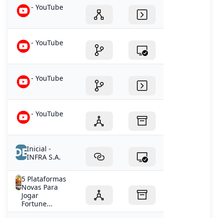
- YouTube
- YouTube
- YouTube
- YouTube
Inicial -
INFRA S.A.
5 Plataformas
Novas Para
Jogar
Fortune...