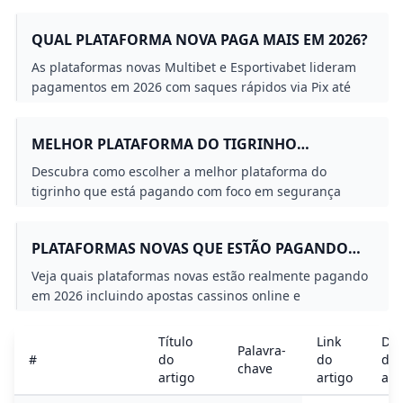
Melhor horário para o Tigre
escolher a melhor opção em 2026.
- YouTube
Nova Plataforma do Joguinho do Tigre: Bônus Bug e o Q
Jogo do Tigre: Horários Pagantes Fortune Tiger de Hoje!
Horários Pagantes Fortune Tiger: Melhores Horas para J
Que horas a plataforma do tigre está pagando?
QUAL PLATAFORMA NOVA PAGA MAIS EM 2026?
- YouTube
- YouTube
Quais Plataformas Estão Pagando Agora em 2026
🎎
Qual o melhor horário para jogar o Jogo do Tigre?
Qual o site do jogo do tigrinho?
As plataformas novas Multibet e Esportivabet lideram
Universidade Federal da Bahia
Qual É a Plataforma do Tigre que Está Pagando Agora? 
Qual a melhor plataforma para jogar Fortune Tiger?
pagamentos em 2026 com saques rápidos via Pix até
Qual plataforma do tigrinho está pagando agora?
TikTok - Make Your Day
R$20.000/dia cashback 25% e bônus incríveis. Veja o top
Plataformas do Tigre Que Estão Pagando Muito em 2026
e dicas para lucrar agora!
Qual é o nome da plataforma do tigre?
MELHOR PLATAFORMA DO TIGRINHO
Sweet Bonanza Slot: Regras Pagamentos RTP e Volatilid
Criciúma conhece datas e horários de mais quatro jogos n
PAGANDO
Descubra como escolher a melhor plataforma do
tigrinho que está pagando com foco em segurança
transparência saques confirmados e sinais de
confiabilidade.
PLATAFORMAS NOVAS QUE ESTÃO PAGANDO
EM 2026: QUAIS VALE A PENA?
Veja quais plataformas novas estão realmente pagando
em 2026 incluindo apostas cassinos online e
monetização de conteúdo com dicas para escolher a
sweet bonanza 1000 demo
melhor opção sem cair em golpes.
Título
Link
Det
Palavra-
Verificação de Acesso
#
do
do
do
chave
artigo
artigo
art
Fortune Tiger: Melhores Plataformas com Jogo do Tigre 
Qual a melhor plataforma nova para ganhar dinheiro?