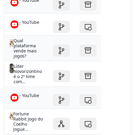
- YouTube
- YouTube
Qual
plataforma
vende mais
jogos?
Líder
Novorizontino
é o 2º time
com...
- YouTube
Fortune
Rabbit Jogo do
Coelho
Jogue...