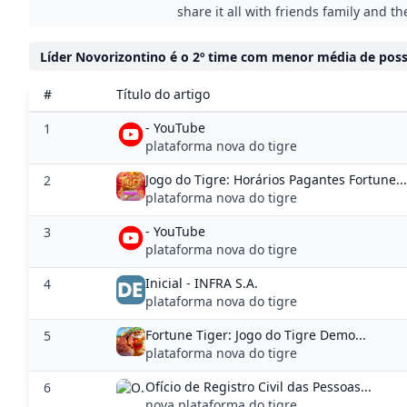
share it all with friends family and t
Líder Novorizontino é o 2º time com menor média de poss
sweet bonanza 1000 demo
#
Título do artigo
Universidade Federal da Bahia
- YouTube
1
10 Plataformas Que Mais Pagam no Brasil em 2026
plataforma nova do tigre
Qual plataforma do tigre é melhor?
EK motorcycle chain size 520 SRX2 100 links
Jogo do Tigre: Horários Pagantes Fortune...
2
- YouTube
plataforma nova do tigre
Top 10 Plataformas para Jogar no Tigre em 2026
- YouTube
3
Como apostar no tigrinho?
plataforma nova do tigre
- YouTube
Inicial - INFRA S.A.
- YouTube
4
plataforma nova do tigre
Novas Casas de Apostas 2025: BetMGM Betano Novibet
sweet bonanza demo
Fortune Tiger: Jogo do Tigre Demo...
5
TikTok - Make Your Day
plataforma nova do tigre
Qual a plataforma mais nova do Fortune Tiger?
Ofício de Registro Civil das Pessoas...
6
Fortune Tiger Jogo do Tigrinho Jogue com Dinheiro
nova plataforma do tigre