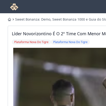
Sweet Bonanza: Demo, Sweet Bonanza 1000 e Guia do Sl
Home
sweet bonanza demo
sweet bonanza 1000 demo
Líder Novorizontino É O 2º Time Com Menor M
Qual o site do Fortune Tiger?
- YouTube
Qual plataforma o tigre está pagando hoje?
- YouTube
Plataforma Nova Do Tigre
Plataforma Nova Do Tigre
- YouTube
Horário do Tigre: Quando Paga Mais
Plataforma do Tigre Dá Dinheiro?
Qual a melhor plataforma para jogar o jogo do tigre?
Qual a plataforma oficial do Fortune Tiger?
Qual o site do jogo do tigrinho?
Inicial - INFRA S.A.
Qual a plataforma que mais paga no Fortune Tiger?
Qual a plataforma mais nova do Fortune Tiger?
Plataforma nova paga de verdade?
Qual plataforma do tigrinho está pagando agora?
Qual é a plataforma do tigre que paga?
Qual é a plataforma do tigre que paga?
Quais Plataformas Estão Pagando Agora em 2026
- YouTube
- YouTube
sweet bonanza 1000 demo
sweet bonanza 1000
Qual plataforma do Tigrinho está pagando hoje?
5 Plataformas Novas Para Jogar Fortune Tiger em 2024
- YouTube
Fortune Tiger Jogo do Tigrinho Jogue com Dinheiro