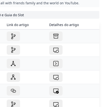
Qual é o site do jogo do tigrinho?
Qual a plataforma oficial do Fortune Tiger?
Fortune Rabbit Jogo do Coelho Jogue com Din
- YouTube
t all with friends family and the world on YouTube.
Fortune Tiger: Jogo do Tigre Demo (Grátis) e 
Qual plataforma vende mais jogos?
Sweet Bonanza 1000: Como Funciona e O Que
- YouTube
- YouTube
TikTok - Make Your Day
- YouTube
- YouTube
e Guia do Slot
- YouTube
Novas Casas de Apostas 2025: BetMGM Betano
Qual plataforma está pagando agora Fortune 
Qual a mais nova plataforma do jogo do tigre?
Universidade Federal da Bahia
Link do artigo
Detalhes do artigo
- YouTube
Bet7K Apostas e Cassino online Regulamentado
- YouTube
Quais Plataformas Estão Pagando Agora em 2
Qual a melhor plataforma nova para ganhar d
Qual plataforma do tigrinho está pagando ag
Plataforma de Cassino Mais Nova
Qual é o site do jogo do tigrinho?
Nền tảng mới đang trả tiền hiện nay - dữ liệu 
Fortune Tiger: Qual a Plataforma Que Paga M