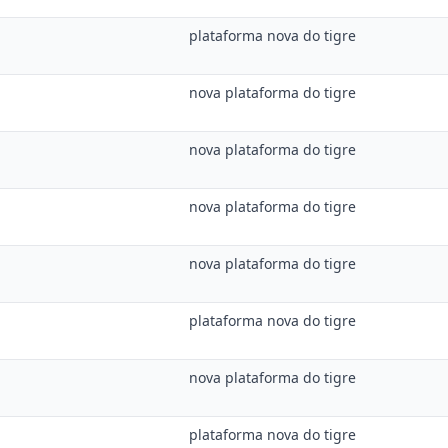
plataforma nova do tigre
nova plataforma do tigre
nova plataforma do tigre
nova plataforma do tigre
nova plataforma do tigre
plataforma nova do tigre
nova plataforma do tigre
plataforma nova do tigre