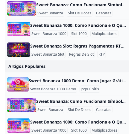
- YouTube
Qual o melhor horário para jogar o Jogo do Tigre?
Qual a Mais Nova Bet em 2026? Descubra Agora!
Sweet Bonanza: Como Funcionam Símbolos Cascatas e Recursos Sweet Bonanza: Como Funcionam Símbolos, Cascatas e Recursos Sweet Bonanza é um slot digital com tema de doces, frutas e elementos coloridos. Em vez de depender apenas de linhas tradicionais, o jogo pode avaliar quantidades de símbolos distribuídos pela grade de acordo com a tabela de pagamentos. Para entender uma rodada, o usuário deve consultar as regras da versão aberta. A aparência dos símbolos não explica sozinha como uma combinação é calculada.
Qual plataforma do tigrinho paga mais?
Sweet Bonanza Slot: Regras Pagamentos RTP e Volatilid
Qual plataforma está pagando agora Fortune Tiger hoje
TikTok - Make Your Day
- YouTube
Sweet Bonanza
Slot De Doces
Cascatas
Qual Jogo do Tigre que realmente paga?
Como ganhar Pix de R$20 agora
Qual o verdadeiro jogo do Tigrinho?
Líder Novorizontino é o 2º time com menor média de poss
Qual a plataforma mais nova do Fortune Tiger?
Qual Plataforma Nova Paga Mais em 2026?
Qual é o melhor horário para jogar o Jogo do Tigre?
Sweet Bonanza 1000: Como Funciona e O Que Muda no Jogo Sweet Bonanza 1000: Como Funciona e O Que Muda no Jogo Sweet Bonanza 1000 é uma variação da série Sweet Bonanza. Ela mantém a temática de doces e frutas, mas pode apresentar parâmetros, valores de multiplicador e recursos diferentes do título original. O número presente no nome não deve ser interpretado isoladamente como promessa de retorno. Para entender a versão, é necessário consultar sua própria tabela de pagamentos. Sweet Bonanza 1000 é igual ao original?
Fortune Tiger é Confiável?
- YouTube
Qual plataforma do Tiger está pagando?
Qual tigrinho paga no cadastro? Guia An toàn e Transpa
Qual o verdadeiro jogo do Tigre que ganha dinheiro?
Sweet Bonanza 1000
Slot 1000
Multiplicadores
- YouTube
Quem é o dono da plataforma Tigre?
Qual é a plataforma nova do tigrinho?
Qual a plataforma nova do tigre que está pagando?
sweet bonanza 1000
Tigrinho: qual plataforma paga mais?
Sweet Bonanza Slot: Regras Pagamentos RTP e Volatilidade Sweet Bonanza Slot: Regras, Pagamentos, RTP e Volatilidade O Sweet Bonanza slot utiliza uma grade de símbolos, combinações por quantidade, cascatas e recursos especiais. Para compreender o resultado, é necessário consultar a tabela de pagamentos da versão aberta. Os efeitos visuais apresentam a rodada, mas não revelam antecipadamente quais símbolos aparecerão. Sweet Bonanza usa linhas tradicionais? A mecânica pode avaliar quantidades de símbolos iguais distribuídos na grade, em vez de depender apenas de linhas horizontais ou diagonais tradicionais.
- YouTube
Jogo do Tigrinho: qual é o oficial?
Criciúma conhece datas e horários de mais quatro jogos n
Sweet Bonanza Slot
Regras De Slot
RTP
Qual é a plataforma nova do tigrinho?
Qual a plataforma nova do tigre que está pagando?
sweet bonanza
sweet bonanza 1000 demo
sweet bonanza slot
sweet bonanza demo
Artigos Populares
- YouTube
Qual a mais nova plataforma do jogo do tigre?
Fortune Tiger Jogo do Tigrinho Jogue com Dinheiro
- YouTube
Horário do Tigre: Quando Paga Mais
Qual jogo original do Tigre que ganha dinheiro?
- YouTube
Quem é o dono da plataforma Tigre?
- YouTube
sweet bonanza 1000
- YouTube
Sweet Bonanza 1000 Demo: Como Jogar Grátis e Testar os Recursos Sweet Bonanza 1000 Demo: Como Jogar Grátis e Testar os Recursos O Sweet Bonanza 1000 demo é uma versão de demonstração destinada a quem deseja conhecer a interface, os símbolos e o funcionamento das rodadas sem utilizar saldo financeiro real. No modo gratuito, a página normalmente apresenta créditos virtuais. Eles permitem testar os controles e acompanhar os resultados, mas não representam dinheiro disponível para retirada. O que é o Sweet Bonanza 1000 demo?
Qual a plataforma mais nova do Fortune Tiger?
Qual plataforma do tigrinho paga mais?
Qual a melhor plataforma para se jogar o tigre?
Qual plataforma está pagando hoje Fortune Tiger?
- YouTube
Slots que Mais Pagam 2025: Guia Prático com RTP Volatil
Qual a principal plataforma do Fortune Tiger?
Qual plataforma vende mais jogos?
Sweet Bonanza 1000 Demo
Jogo Grátis
Modo Demonstra
Account Suspended
Qual Plataforma Nova Paga Mais em 2026?
Qual a melhor plataforma para se jogar o tigre?
Fortune Rabbit Jogo do Coelho Jogue com Dinheiro
- YouTube
- YouTube
Qual o site do jogo do tigrinho?
- YouTube
Fortune Tiger Jogo do Tigrinho Jogue com Dinheiro
Bônus Sem Depósito: Ganhe Grátis no Cadastro 2026!
Sweet Bonanza: Como Funcionam Símbolos Cascatas e Recursos Sweet Bonanza: Como Funcionam Símbolos, Cascatas e Recursos Sweet Bonanza é um slot digital com tema de doces, frutas e elementos coloridos. Em vez de depender apenas de linhas tradicionais, o jogo pode avaliar quantidades de símbolos distribuídos pela grade de acordo com a tabela de pagamentos. Para entender uma rodada, o usuário deve consultar as regras da versão aberta. A aparência dos símbolos não explica sozinha como uma combinação é calculada.
- YouTube
Qual o jogo do tigrinho original?
Qual plataforma do tigrinho é confiável?
Qual jogo original do Tigre que ganha dinheiro?
Melhores Plataformas do Jogo do Tigre em 2026
- YouTube
Sweet Bonanza
Slot De Doces
Cascatas
Qual é a plataforma do tigre que paga?
- YouTube
🎎
- YouTube
Fortune Tiger: Qual a Plataforma Que Paga Mais em 202
Nền tảng mới đang trả tiền hiện nay - dữ liệu thực tế và
5 Plataformas Novas Para Jogar Fortune Tiger em 2024
Plataformas do Tigre Que Estão Pagando Muito em 2026
Jogo do Tigre: Horários Pagantes Fortune Tiger de Hoje!
- YouTube
Como apostar no tigrinho?
Qual a mais nova plataforma do jogo do tigre?
Sweet Bonanza 1000: Como Funciona e O Que Muda no Jogo Sweet Bonanza 1000: Como Funciona e O Que Muda no Jogo Sweet Bonanza 1000 é uma variação da série Sweet Bonanza. Ela mantém a temática de doces e frutas, mas pode apresentar parâmetros, valores de multiplicador e recursos diferentes do título original. O número presente no nome não deve ser interpretado isoladamente como promessa de retorno. Para entender a versão, é necessário consultar sua própria tabela de pagamentos. Sweet Bonanza 1000 é igual ao original?
Sweet Bonanza: Como Funcionam Símbolos Cascatas e R
- YouTube
Qual é o site do jogo do tigrinho?
- YouTube
Qual É a Plataforma do Tigre que Está Pagando Agora? 
Sweet Bonanza 1000
Slot 1000
Multiplicadores
Qual é o nome da plataforma do tigre?