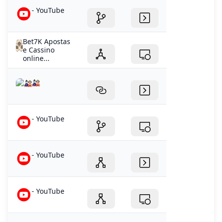
- YouTube
Bet7K Apostas
e Cassino
online...
🎎
- YouTube
- YouTube
- YouTube