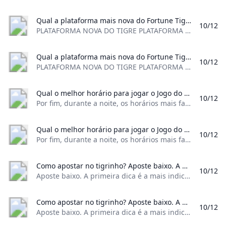
Qual a plataforma mais nova do Fortune Tiger? PLATAFORMA NOVA DO TIGRE PLATAFORMA NOVA PAGANDO MUITO FORTUNE TIGER (GANHAR DINHEIRO) R$8455 POR D.5 days ago
10/12
PLATAFORMA NOVA DO TIGRE PLATAFORMA NOVA PAGANDO MUITO FORTUNE TIGER (GANHAR DINHEIRO) R$8455 POR D.5 days ago
Qual a plataforma mais nova do Fortune Tiger? PLATAFORMA NOVA DO TIGRE PLATAFORMA NOVA PAGANDO MUITO FORTUNE TIGER (GANHAR DINHEIRO) R$8455 POR D.5 days ago
10/12
PLATAFORMA NOVA DO TIGRE PLATAFORMA NOVA PAGANDO MUITO FORTUNE TIGER (GANHAR DINHEIRO) R$8455 POR D.5 days ago
Qual o melhor horário para jogar o Jogo do Tigre? Por fim durante a noite os horários mais favoráveis para jogar Fortune Tiger são: 18:21 18:45 19:11 19:36 19:59 20:23 20:47 21:11 21:35 21:57 22:20 22:44 23:06 23:30 23:53. Esses horários são frequentemente sugeridos como momentos de maior probabilidade de ganho. .
10/12
Por fim, durante a noite, os horários mais favoráveis para jogar Fortune Tiger são: 18:21, 18:45, 19:11, 19:36, 19:59, 20:23, 20:47, 21:11, 21:35, 21:57, 22:20, 22:44, 23:06, 23:30, 23:53. Esses horários são frequentemente sugeridos como momentos de maior probabilidade de ganho. .
Qual o melhor horário para jogar o Jogo do Tigre? Por fim durante a noite os horários mais favoráveis para jogar Fortune Tiger são: 18:21 18:45 19:11 19:36 19:59 20:23 20:47 21:11 21:35 21:57 22:20 22:44 23:06 23:30 23:53. Esses horários são frequentemente sugeridos como momentos de maior probabilidade de ganho. .
10/12
Por fim, durante a noite, os horários mais favoráveis para jogar Fortune Tiger são: 18:21, 18:45, 19:11, 19:36, 19:59, 20:23, 20:47, 21:11, 21:35, 21:57, 22:20, 22:44, 23:06, 23:30, 23:53. Esses horários são frequentemente sugeridos como momentos de maior probabilidade de ganho. .
Como apostar no tigrinho? Aposte baixo. A primeira dica é a mais indicada para quem não conhece o jogo do tigrinho ainda. Como não está acostumado com a dinâmica dele o ideal é apostar baixo nas primeiras rodadas. A aposta mínima é normalmente de R$ 040 o que permite testar a mecânica e compreender quais os símbolos mais importantes.
10/12
Aposte baixo. A primeira dica é a mais indicada para quem não conhece o jogo do tigrinho ainda. Como não está acostumado com a dinâmica dele, o ideal é apostar baixo nas primeiras rodadas. A aposta mínima é, normalmente, de R$ 0,40, o que permite testar a mecânica e compreender quais os símbolos mais importantes.
Como apostar no tigrinho? Aposte baixo. A primeira dica é a mais indicada para quem não conhece o jogo do tigrinho ainda. Como não está acostumado com a dinâmica dele o ideal é apostar baixo nas primeiras rodadas. A aposta mínima é normalmente de R$ 040 o que permite testar a mecânica e compreender quais os símbolos mais importantes.
10/12
Aposte baixo. A primeira dica é a mais indicada para quem não conhece o jogo do tigrinho ainda. Como não está acostumado com a dinâmica dele, o ideal é apostar baixo nas primeiras rodadas. A aposta mínima é, normalmente, de R$ 0,40, o que permite testar a mecânica e compreender quais os símbolos mais importantes.