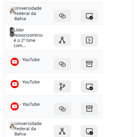
Universidade
Federal da
Bahia
Líder
Novorizontino
é o 2º time
com...
- YouTube
- YouTube
- YouTube
Universidade
Federal da
Bahia