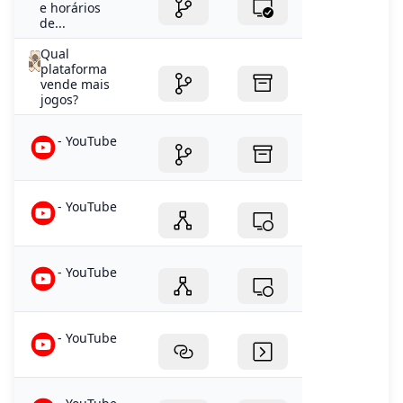
sweet bonanza slot
e horários
de...
Qual Plataforma Nova Paga Mais em 2026?
Fortune Rabbit: Jogo do Coelho Demo (Grátis) e Como Jo
Qual
plataforma
Plataforma Chinesa Que Paga: Alipay e WeChat Pay na C
vende mais
Universidade Federal da Bahia
jogos?
- YouTube
- YouTube
- YouTube
- YouTube
Qual a plataforma nova do tigre que está pagando?
Universidade Federal da Bahia
- YouTube
Qual plataforma está pagando agora Fortune Tiger hoje
- YouTube
- YouTube