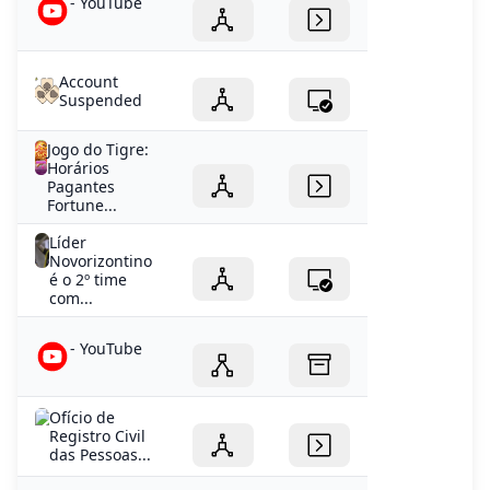
- YouTube
Account
Suspended
Jogo do Tigre:
Horários
Pagantes
Fortune...
Líder
Novorizontino
é o 2º time
com...
- YouTube
Ofício de
Registro Civil
das Pessoas...