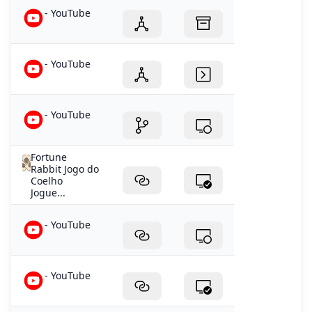
- YouTube
- YouTube
- YouTube
Fortune
Rabbit Jogo do
Coelho
Jogue...
- YouTube
- YouTube