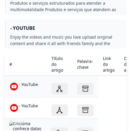
Produtos e serviços estruturados para atender a
multimodalidade Produtos e serviços que atendem as
especificidades dos entes governamentais e das
empresas privadas Soluções inovadoras que permitem
- YOUTUBE
a implantação ou o aperfeiçoamento de
empreendimentos de infraestrutura Auxiliam e
Enjoy the videos and music you love upload original
orientam a tomada de decisão para planejamentos de
content and share it all with friends family and the
curto, médio e longo prazo Espaços para implantação
world on YouTube.
de pátios ferroviários ao longo da FNS e para a
sweet bonanza demo
Título
Link
Det
implantações dutoviárias na faixa de domínio Parcerias
Palavra-
- YouTube
#
do
do
do
chave
com entes públicos e privados a fim de alavancar
artigo
artigo
art
- YouTube
produtos e serviços relacionados ao objeto social
Qual plataforma vende mais jogos?
Qual plataforma o tigre está pagando hoje?
- YouTube
Sweet Bonanza 1000: Como Funciona e O Que Muda no 
- YouTube
Qual plataforma está pagando agora Fortune Tiger hoje
- YouTube
TikTok - Make Your Day
- YouTube
Criciúma
- YouTube
conhece datas