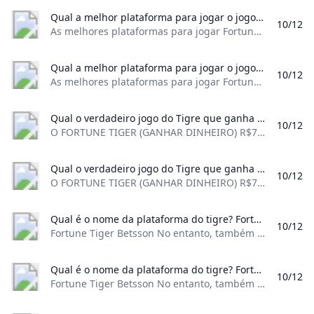
Qual a melhor plataforma para jogar o jogo do tigre? As melhores plataformas para jogar Fortune Tiger em 2024 são F12. Bet Novibet e Sportingbet. O Fortune Tiger também chamado de jogo do tigrinho é um dos jogos de apostas mais populares do momento. Se você tiver sorte planejar-se e jogar com responsabilidade pode ganhar uns bons trocados com ele.Jul 19 2024
10/12
As melhores plataformas para jogar Fortune Tiger em 2024 são F12. Bet, Novibet e Sportingbet. O Fortune Tiger, também chamado de jogo do tigrinho, é um dos jogos de apostas mais populares do momento. Se você tiver sorte, planejar-se e jogar com responsabilidade, pode ganhar uns bons trocados com ele.Jul 19, 2024
Qual a melhor plataforma para jogar o jogo do tigre? As melhores plataformas para jogar Fortune Tiger em 2024 são F12. Bet Novibet e Sportingbet. O Fortune Tiger também chamado de jogo do tigrinho é um dos jogos de apostas mais populares do momento. Se você tiver sorte planejar-se e jogar com responsabilidade pode ganhar uns bons trocados com ele.Jul 19 2024
10/12
As melhores plataformas para jogar Fortune Tiger em 2024 são F12. Bet, Novibet e Sportingbet. O Fortune Tiger, também chamado de jogo do tigrinho, é um dos jogos de apostas mais populares do momento. Se você tiver sorte, planejar-se e jogar com responsabilidade, pode ganhar uns bons trocados com ele.Jul 19, 2024
Qual o verdadeiro jogo do Tigre que ganha dinheiro? O FORTUNE TIGER (GANHAR DINHEIRO) R$790 POR DIA 17.07.2024 é um jogo eletrônico onde as pessoas jogam para ganhar uma renda extra. ✅Como funciona o FORTUNE TIGER (GANHAR DINHEIRO) R$790 POR DIA 17.07.2024? O FORTUNE TIGER (GANHAR DINHEIRO) R$790 POR DIA 17.07.2024 opera com base em padrões e estatísticas.Jul 17 2024
10/12
O FORTUNE TIGER (GANHAR DINHEIRO) R$790 POR DIA 17.07.2024 é um jogo eletrônico onde as pessoas jogam para ganhar uma renda extra. ✅Como funciona o FORTUNE TIGER (GANHAR DINHEIRO) R$790 POR DIA 17.07.2024? O FORTUNE TIGER (GANHAR DINHEIRO) R$790 POR DIA 17.07.2024 opera com base em padrões e estatísticas.Jul 17, 2024
Qual o verdadeiro jogo do Tigre que ganha dinheiro? O FORTUNE TIGER (GANHAR DINHEIRO) R$790 POR DIA 17.07.2024 é um jogo eletrônico onde as pessoas jogam para ganhar uma renda extra. ✅Como funciona o FORTUNE TIGER (GANHAR DINHEIRO) R$790 POR DIA 17.07.2024? O FORTUNE TIGER (GANHAR DINHEIRO) R$790 POR DIA 17.07.2024 opera com base em padrões e estatísticas.Jul 17 2024
10/12
O FORTUNE TIGER (GANHAR DINHEIRO) R$790 POR DIA 17.07.2024 é um jogo eletrônico onde as pessoas jogam para ganhar uma renda extra. ✅Como funciona o FORTUNE TIGER (GANHAR DINHEIRO) R$790 POR DIA 17.07.2024? O FORTUNE TIGER (GANHAR DINHEIRO) R$790 POR DIA 17.07.2024 opera com base em padrões e estatísticas.Jul 17, 2024
Qual é o nome da plataforma do tigre? Fortune Tiger Betsson No entanto também é uma ótima plataforma de cassino online. No primeiro depósito você pode obter 200% até R$1.000 em jogos de cassino.5 Aug 2024
10/12
Fortune Tiger Betsson No entanto, também é uma ótima plataforma de cassino online. No primeiro depósito, você pode obter 200% até R$1.000 em jogos de cassino.5 Aug 2024
Qual é o nome da plataforma do tigre? Fortune Tiger Betsson No entanto também é uma ótima plataforma de cassino online. No primeiro depósito você pode obter 200% até R$1.000 em jogos de cassino.5 Aug 2024
10/12
Fortune Tiger Betsson No entanto, também é uma ótima plataforma de cassino online. No primeiro depósito, você pode obter 200% até R$1.000 em jogos de cassino.5 Aug 2024