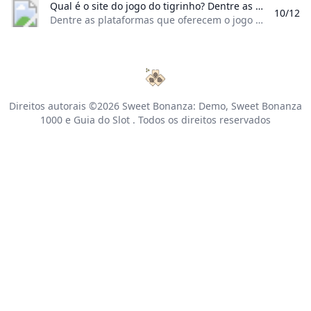
Qual é o site do jogo do tigrinho? Dentre as plataformas que oferecem o jogo do tigrinho no catálogo opções como a Betano e bwin são as mais confiáveis. Verifique acima os melhores sites de apostas e seus bônus para este jogo.
10/12
Dentre as plataformas que oferecem o jogo do tigrinho no catálogo, opções como a Betano e bwin são as mais confiáveis. Verifique acima os melhores sites de apostas e seus bônus para este jogo.
Direitos autorais ©2026
Sweet Bonanza: Demo, Sweet Bonanza
1000 e Guia do Slot
. Todos os direitos reservados