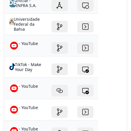
Inicial -
INFRA S.A.
Universidade
Federal da
Bahia
- YouTube
TikTok - Make
Your Day
- YouTube
- YouTube
- YouTube