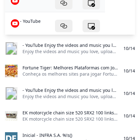
- YouTube
sweet bonanza 1000 demo
sweet bonanza 1000
sweet bonanza
- YouTube Enjoy the videos and music you love upload original content and share it all with friends family and the world on YouTube.
10 Plataformas de Apostas com Depósito Mínimo de 1 Re
10/14
- YouTube
🎎
Enjoy the videos and music you love, upload original content, and share it all with friends, family, and the world on YouTube.
- YouTube
🎎
Qual a plataforma mais recente do jogo do tigre?
Quem é o dono da plataforma Tigre?
Qual a plataforma mais nova do Fortune Tiger?
Qual a plataforma mais recente do jogo do tigre?
Fortune Tiger: Melhores Plataformas com Jogo do Tigre (2024) Conheça os melhores sites para jogar Fortune Tiger o jogo do tigrinho. Confira como o jogo do Tigre funciona e veja as melhores dicas para se sair bem.
Criciúma conhece datas e horários de mais quatro jogos n
10/14
Qual bet está pagando agora
Qual plataforma está pagando hoje Fortune Tiger?
Conheça os melhores sites para jogar Fortune Tiger, o jogo do tigrinho. Confira como o jogo do Tigre funciona e veja as melhores dicas para se sair bem. As melhores plataformas para jogar Fortune Tiger em 2024 são Superbet, F12.Bet, Parimatch, Novibet e Sportingbet. O Fortune Tiger, também chamado de jogo do tigrinho, é um dos jogos de apostas mais populares do momento. Se você tiver sorte, planejar-se e jogar com responsabilidade, pode ganhar uns bons trocados com ele.
Qual o site do Fortune Tiger?
10 Plataformas Que Mais Pagam no Brasil em 2026
- YouTube
Sweet Bonanza 1000 Demo: Como Jogar Grátis e Testar o
Qual o verdadeiro jogo do Tigre que ganha dinheiro?
Qual a melhor plataforma para jogar o tigre?
- YouTube Enjoy the videos and music you love upload original content and share it all with friends family and the world on YouTube.
Qual é o site do jogo do tigrinho?
10/14
- YouTube
Qual a mais nova plataforma de jogos?
Enjoy the videos and music you love, upload original content, and share it all with friends, family, and the world on YouTube.
Bet7K Apostas e Cassino online Regulamentado no Brasil
Plataformas do Tigre Que Estão Pagando Muito em 2026!
- YouTube
- YouTube
Qual plataforma do tigrinho está pagando agora?
- YouTube
EK motorcycle chain size 520 SRX2 100 links EK motorcycle chain size 520 SRX2 100 links. EK chain EK520SRX2100 SRX2 Series Formed by 100 links with 520 pitch suitable for motorcycles with maximum displacement of: 650/750 cc and maximum 90 CV (HP) joined with MLJ joint.
- YouTube
10/14
Plataformas Novas que Estão Pagando em 2026: Quais Vale
Qual tigrinho paga no cadastro? Guia An toàn e Transparê
EK motorcycle chain size 520 SRX2 100 links. EK chain EK520SRX2100 SRX2 Series Formed by 100 links with 520 pitch suitable for motorcycles with maximum displacement of: 650/750 cc and maximum 90 CV (HP) joined with MLJ joint. Reference EK520SRX2100Brand EK (Enuma Chain) EK motorcycle chain size 520 SRX2 100 links. EK chain EK520SRX2100 SRX2 Series Formed by 100 links with 520 pitch suitable for motorcycles with maximum displacement of: 650/750 cc and maximum 90 CV (HP) joined with MLJ joint.
sweet bonanza 1000 demo
sweet bonanza 1000 demo
sweet bonanza demo
- YouTube
10 Plataformas de Apostas com Depósito Mínimo de 1 Real
- YouTube
Inicial - INFRA S.A. %!s()
Qual plataforma do tigre é melhor?
10/14