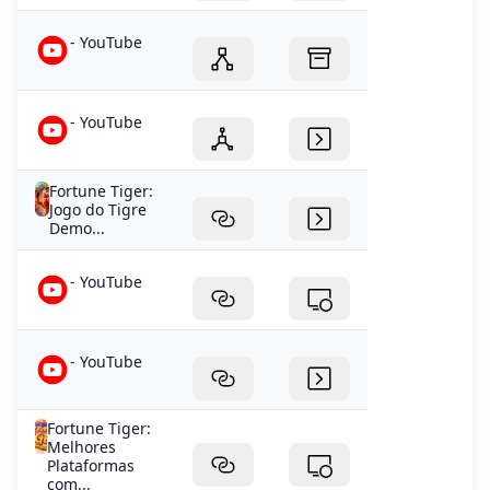
- YouTube
- YouTube
Fortune Tiger:
Jogo do Tigre
Demo...
- YouTube
- YouTube
Fortune Tiger:
Melhores
Plataformas
com...