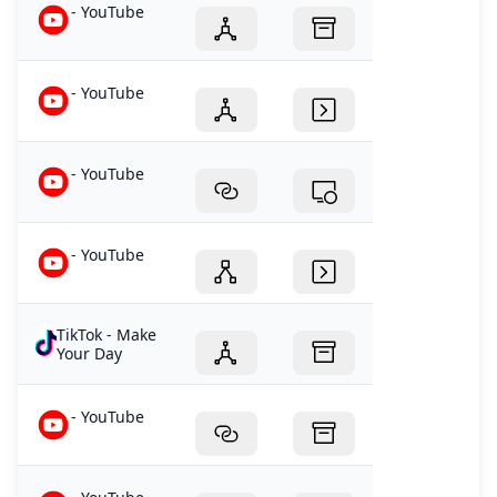
- YouTube
- YouTube
- YouTube
- YouTube
TikTok - Make
Your Day
- YouTube