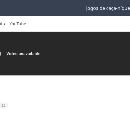
Jogos de caça-níque
ot
- YouTube
Jogar
je?
 os Recursos
️ 22
om Bônus de R$500