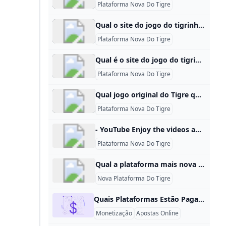
Como apostar no tigrinho?
- YouTube
Bônus Sem Depósito: Ganhe Grátis no Cadastr
Plataforma Nova Do Tigre
Qual é o site do jogo do tigrinho?
Qual Plataforma Paga Mais Tigrinho em 2026?
Qual plataforma está pagando agora Fortune 
Qual plataforma está pagando hoje Fortune Ti
Sweet Bonanza: Como Funcionam Símbolos Ca
- YouTube
Novas Bets 2026: Melhores Plataformas de A
Qual é o site do jogo do tigrinho?
Horários Pagantes Fortune Tiger: Melhores Ho
Melhor horário para o Tigre
- YouTube
Onde jogar Fortune Tiger?
Qual plataforma está pagando agora Fortune 
Qual é o melhor horário para jogar o Jogo do 
Qual o site do jogo do tigrinho? Jogo do Tigrinho na Sportsbet io Você escolheu jogar Fortune Tiger na Sportsbet.io, mas não sabe sobre a credibilidade e segurança dessa casa de apostas?
Inicial - INFRA S.A.
- YouTube
Qual é o nome da plataforma do tigre?
- YouTube
Plataforma Nova Do Tigre
- YouTube
TikTok - Make Your Day
- YouTube
Plataforma do Tigre Dá Dinheiro?
sweet bonanza demo
Qual a mais nova plataforma de jogos?
Qual é o site do jogo do tigrinho? Dentre as plataformas que oferecem o jogo do tigrinho no catálogo, opções como a Betano e bwin são as mais confiáveis. Verifique acima os melhores sites de apostas e seus bônus para este jogo.
sweet bonanza 1000 demo
Jogo do Tigre: Horários Pagantes Fortune Tige
- YouTube
- YouTube
Plataforma Nova Do Tigre
Qual o site do jogo do tigrinho?
sweet bonanza demo
EK motorcycle chain size 520 SRX2 100 links
Qual jogo original do Tigre que ganha dinheiro? O FORTUNE TIGER (GANHAR DINHEIRO) R$790 POR DIA 17.07.2024 opera com base em padrões e estatísticas. É um jogo onde, se você analisar os padrões corretamente, pode obter grandes ganhos.17 July 2024
Melhor Plataforma do Tigrinho Pagando
- YouTube
Fortune Rabbit Jogo do Coelho Jogue com Din
- YouTube
- YouTube
Qual a melhor plataforma para jogar o jogo do
Plataforma Nova Do Tigre
Fortune Rabbit Jogo do Coelho Jogue com Din
Qual Minuto o Tigre Paga Hoje?
Qual é o melhor horário para jogar o Jogo do 
sweet bonanza slot
- YouTube Enjoy the videos and music you love, upload original content, and share it all with friends, family, and the world on YouTube.
- YouTube
Fortune Tiger Jogo do Tigrinho Jogue com Din
TikTok - Make Your Day
10 Plataformas Que Mais Pagam no Brasil em
Plataforma Nova Do Tigre
- YouTube
Qual a melhor plataforma do Fortune Tiger?
Qual o verdadeiro jogo do Tigre que ganha di
Qual o melhor horário para jogar o Jogo do Ti
Criciúma conhece datas e horários de mais qua
Fortune Tiger Grátis: Bônus de Cadastro no Jo
Qual plataforma vende mais jogos?
sweet bonanza
Qual plataforma do tigre é melhor?
Qual a plataforma mais nova do Fortune Tiger? plataforma nova do fortune tiger👆【TigerVIP. app】👆Cadastre-se e receba 40R$ grátis para jogar Wild Bandito em nosso cassino online!5 days ago
Qual jogo original do Tigre que ganha dinheir
Melhor horário para o Tigre
- YouTube
Onde jogar Fortune Tiger?
- YouTube
Nova Plataforma Do Tigre
- YouTube
- YouTube
- YouTube
- YouTube
Plataforma nova paga de verdade?
Horário do Tigre: Quando Paga Mais
sweet bonanza slot
Qual Jogo do Tigre que realmente paga?
Qual minuto o Tigre paga hoje?
Quais Plataformas Estão Pagando Agora em 2026 Hoje em dia existem várias plataformas que realmente pagam criadores, streamers e produtores de conteúdo, mas é importante saber diferenciar o que é promoção da moda do que é dinheiro de verdade entrando na sua conta. Abaixo você vê onde vale a pena focar se quer monetizar agora, com números e exemplos mais claros. O YouTube continua sendo uma das principais plataformas que pagam criadores por visualizações. Na prática, um canal pode ganhar em média entre 0,01 e 0,02 centavos por visualização, dependendo do país, do tipo de anúncio e do nicho.
Fortune Tiger 777: Jogo do Tigrinho 777 Online 
- YouTube
TikTok - Make Your Day
Qual a nova plataforma do tigre?
Monetização
Apostas Online
Criadores De 
- YouTube
Qual a plataforma mais nova do Fortune Tiger
- YouTube