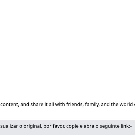
je?
osse de bola na Série B
 no Jogo
a
Sweet Bonanza:
e (2024)
Sweet Bonanza 
e! Jornal Acontece Botucatu
Guia do Slo
e o Que Realmente Funciona
content, and share it all with friends, family, and the world
 no Jogo
e?
ualizar o original, por favor, copie e abra o seguinte link:
-
oje! Jornal Acontece Botucatu