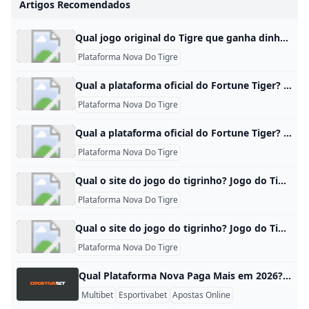
sweet bonanza 1000 demo
Artigos Recomendados
- YouTube
Qual plataforma do Tigrinho está pagando hoje?
Qual é o nome da plataforma do tigre?
Fortune Tiger é Confiável?
- YouTube
- YouTube
- YouTube
EK motorcycle chain size 520 SRX2 100 links
- YouTube
Qual a melhor plataforma do Fortune Tiger?
Qual jogo original do Tigre que ganha dinheiro?
sweet bonanza 1000
- YouTube
Qual jogo original do Tigre que ganha dinheiro? O FORTUNE TIGER (GANHAR DINHEIRO) R$790 POR DIA 17.07.2024 opera com base em padrões e estatísticas. É um jogo onde, se você analisar os padrões corretamente, pode obter grandes ganhos.17 July 2024
Qual é a plataforma do tigre que paga?
Verificação de Acesso
- YouTube
- YouTube
Inicial - INFRA S.A.
Melhor horário para o Tigre
- YouTube
Líder Novorizontino é o 2º time com menor média de poss
- YouTube
Qual jogo original do Tigre que ganha dinheiro?
- YouTube
Plataforma Nova Do Tigre
- YouTube
10 Plataformas Que Mais Pagam no Brasil em 2026
Qual a plataforma mais nova do Fortune Tiger?
Fortune Rabbit: Jogo do Coelho Demo (Grátis) e Como Jo
Jogo do Tigre: Horários Pagantes Fortune Tiger de Hoje!
- YouTube
- YouTube
- YouTube
Verificação de Acesso
Jogo do Tigrinho Original: O Que É Fortune Tiger e Com
Qual a plataforma oficial do Fortune Tiger? Veracidade dos Pagamentos no Fortune Tiger: Os desenvolvedores afirmam que o jogo possui uma taxa de retorno ao jogador (RTP) de 96,56%, o que significa que, em média, os jogadores podem esperar receber de volta 96,56% do valor investido ao longo do tempo.
Universidade Federal da Bahia
Qual é a plataforma nova do tigrinho?
Líder Novorizontino é o 2º time com menor média de poss
Plataforma de Cassino Mais Nova
Fortune Tiger: Melhores Plataformas com Jogo do Tigre 
Fortune Rabbit: Jogo do Coelho Demo (Grátis) e Como Jo
Qual a principal plataforma do Fortune Tiger?
Plataforma Nova Do Tigre
Qual a plataforma mais recente do jogo do tigre?
- YouTube
Qual plataforma do Tigrinho está pagando hoje?
- YouTube
Melhor Plataforma do Tigre Hoje: Multibet Paga Mais em
Qual plataforma está pagando agora Fortune Tiger hoje
5 Plataformas Novas Para Jogar Fortune Tiger em 2024
Qual a melhor plataforma para jogar tigre?
- YouTube
- YouTube
Qual é o site do jogo do tigrinho?
Qual o site do jogo do tigrinho?
Qual o verdadeiro jogo do Tigrinho?
Qual a melhor plataforma para jogar o tigre?
Qual a plataforma oficial do Fortune Tiger? Veracidade dos Pagamentos no Fortune Tiger: Os desenvolvedores afirmam que o jogo possui uma taxa de retorno ao jogador (RTP) de 96,56%, o que significa que, em média, os jogadores podem esperar receber de volta 96,56% do valor investido ao longo do tempo.
TikTok - Make Your Day
- YouTube
- YouTube
Sweet Bonanza 1000: Como Funciona e O Que Muda no 
Plataforma Nova Do Tigre
Qual plataforma do tigrinho está pagando agora?
Fortune Tiger: Jogo do Tigre Demo (Grátis) e Como Jogar
- YouTube
Plataforma nova paga de verdade?
sweet bonanza demo
- YouTube
Qual o site do jogo do tigrinho? Jogo do Tigrinho na Sportsbet io Você escolheu jogar Fortune Tiger na Sportsbet.io, mas não sabe sobre a credibilidade e segurança dessa casa de apostas?
sweet bonanza 1000
- YouTube
- YouTube
- YouTube
Plataforma Nova Do Tigre
Qual a nova plataforma do tigre?
sweet bonanza demo
Fortune Tiger: Melhores Plataformas com Jogo do Tigre 
Qual o site do jogo do tigrinho? Jogo do Tigrinho na Sportsbet io Você escolheu jogar Fortune Tiger na Sportsbet.io, mas não sabe sobre a credibilidade e segurança dessa casa de apostas?
Sweet Bonanza 1000: Como Funciona e O Que Muda no 
Qual é o site do jogo do tigrinho?
- YouTube
Qual a principal plataforma do Fortune Tiger?
- YouTube
Inicial - INFRA S.A.
Plataforma Nova Do Tigre
Fortune Tiger Jogo do Tigrinho Jogue com Dinheiro
Novas Bets 2026: Melhores Plataformas de Apostas com
Qual é o site do jogo do tigrinho?
sweet bonanza
Qual Plataforma Nova Paga Mais em 2026? Qual Plataforma Nova Paga Mais em 2026? Ei, apostador esperto! Plataformas novas como Multibet e Esportivabet lideram em pagamentos altos, oferecendo até R$20.000 por dia via Pix instantâneo. Elas superam as antigas com cashback de 25% e saques a partir de R$30, tudo comprovado em janeiro de 2026.lance+1​ Multibet: A Rainha dos Saques Multibet paga até R$20.000 diários, com 25% de cashback no cassino e missões diárias que dão bônus extras.
Qual a plataforma do tigrinho que mais paga?
- YouTube
TikTok - Make Your Day
Bet7K Apostas e Cassino online Regulamentado no Brasil
Multibet
Esportivabet
Apostas Online
TikTok - Make Your Day
Melhor Plataforma do Tigrinho Pagando
Qual plataforma do Tiger está pagando?
Novas Bets 2026: Melhores Plataformas de Apostas com