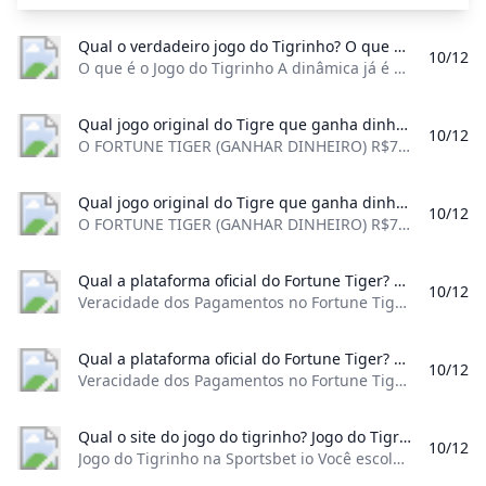
sweet bonanza slot
sweet bonanza 1000
sweet bonanza
Qual o verdadeiro jogo do Tigrinho? O que é o Jogo do Tigrinho A dinâmica já é conhecida e aparentemente simples: é preciso alinhar três símbolos idênticos (como frutas barras e sinos) em três linhas e se a combinação aparecer a promessa envolve ganhos substanciais.30 May 2024
Qual a mais nova plataforma de jogos?
10/12
Qual a plataforma nova do tigre que está pagando?
🎎
O que é o Jogo do Tigrinho A dinâmica já é conhecida e aparentemente simples: é preciso alinhar três símbolos idênticos (como frutas, barras e sinos) em três linhas e, se a combinação aparecer, a promessa envolve ganhos substanciais.30 May 2024
Qual plataforma vende mais jogos?
Qual bet está pagando agora
Qual a plataforma oficial do Fortune Tiger?
- YouTube
- YouTube
Como apostar no tigrinho?
Qual jogo original do Tigre que ganha dinheiro? O FORTUNE TIGER (GANHAR DINHEIRO) R$790 POR DIA 17.07.2024 opera com base em padrões e estatísticas. É um jogo onde se você analisar os padrões corretamente pode obter grandes ganhos.17 July 2024
Qual a plataforma mais nova do Fortune Tiger?
10/12
- YouTube
- YouTube
O FORTUNE TIGER (GANHAR DINHEIRO) R$790 POR DIA 17.07.2024 opera com base em padrões e estatísticas. É um jogo onde, se você analisar os padrões corretamente, pode obter grandes ganhos.17 July 2024
- YouTube
- YouTube
- YouTube
Universidade Federal da Bahia
Qual a melhor plataforma para se jogar o tigre?
Criciúma conhece datas e horários de mais quatro jogos na 
Qual jogo original do Tigre que ganha dinheiro? O FORTUNE TIGER (GANHAR DINHEIRO) R$790 POR DIA 17.07.2024 opera com base em padrões e estatísticas. É um jogo onde se você analisar os padrões corretamente pode obter grandes ganhos.17 July 2024
Universidade Federal da Bahia
10/12
Qual plataforma está pagando hoje Fortune Tiger?
- YouTube
O FORTUNE TIGER (GANHAR DINHEIRO) R$790 POR DIA 17.07.2024 opera com base em padrões e estatísticas. É um jogo onde, se você analisar os padrões corretamente, pode obter grandes ganhos.17 July 2024
- YouTube
Novas Casas de Apostas 2025: BetMGM Betano Novibet Sta
Qual a plataforma do tigrinho que mais paga?
Qual é o nome da plataforma do tigre?
- YouTube
Qual plataforma do tigrinho está pagando agora?
Qual a plataforma oficial do Fortune Tiger? Veracidade dos Pagamentos no Fortune Tiger: Os desenvolvedores afirmam que o jogo possui uma taxa de retorno ao jogador (RTP) de 9656% o que significa que em média os jogadores podem esperar receber de volta 9656% do valor investido ao longo do tempo.
Melhores Plataformas do Jogo do Tigre em 2026
10/12
Qual a mais nova plataforma do tigre?
- YouTube
Veracidade dos Pagamentos no Fortune Tiger: Os desenvolvedores afirmam que o jogo possui uma taxa de retorno ao jogador (RTP) de 96,56%, o que significa que, em média, os jogadores podem esperar receber de volta 96,56% do valor investido ao longo do tempo.
sweet bonanza
sweet bonanza 1000
sweet bonanza 1000
Qual é a plataforma do tigre que paga?
Bônus Sem Depósito: Ganhe Grátis no Cadastro 2026!
Qual a plataforma oficial do Fortune Tiger?
Qual a plataforma oficial do Fortune Tiger? Veracidade dos Pagamentos no Fortune Tiger: Os desenvolvedores afirmam que o jogo possui uma taxa de retorno ao jogador (RTP) de 9656% o que significa que em média os jogadores podem esperar receber de volta 9656% do valor investido ao longo do tempo.
- YouTube
10/12
- YouTube
Onde jogar Fortune Tiger?
Veracidade dos Pagamentos no Fortune Tiger: Os desenvolvedores afirmam que o jogo possui uma taxa de retorno ao jogador (RTP) de 96,56%, o que significa que, em média, os jogadores podem esperar receber de volta 96,56% do valor investido ao longo do tempo.
Qual plataforma está mais pagando no momento?
Qual o verdadeiro jogo do Tigrinho?
Qual o site do jogo do tigrinho?
- YouTube
- YouTube
Ofício de Registro Civil das Pessoas Naturais da 2ª Zona
Qual o site do jogo do tigrinho? Jogo do Tigrinho na Sportsbet io Você escolheu jogar Fortune Tiger na Sportsbet.io mas não sabe sobre a credibilidade e segurança dessa casa de apostas?
Novas Bets 2026: Melhores Plataformas de Apostas com
10/12
Qual a plataforma oficial do Fortune Tiger?
- YouTube
Jogo do Tigrinho na Sportsbet io Você escolheu jogar Fortune Tiger na Sportsbet.io, mas não sabe sobre a credibilidade e segurança dessa casa de apostas?
Qual a melhor plataforma para jogar o jogo do tigre?
Qual plataforma está pagando agora Fortune Tiger hoje?
- YouTube