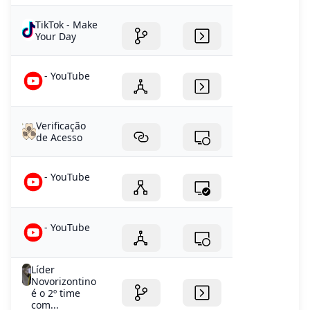
TikTok - Make
Your Day
- YouTube
Verificação
de Acesso
- YouTube
- YouTube
Líder
Novorizontino
é o 2º time
com...