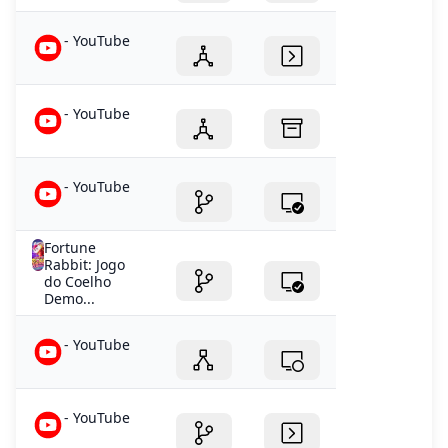
- YouTube
- YouTube
- YouTube
Fortune
Rabbit: Jogo
do Coelho
Demo...
- YouTube
- YouTube