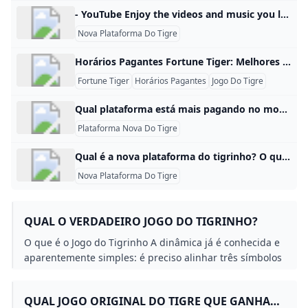
- YouTube
Verificação de Acesso
- YouTube
sweet bonanza 1000 demo
Bônus Sem Depósito: Ganhe Grátis no Cadastro 2026!
- YouTube Enjoy the videos and music you love, upload original content, and share it all with friends, family, and the world on YouTube.
Qual tigrinho paga no cadastro? Guia An toàn e Transpa
Qual plataforma está pagando agora Fortune Tiger hoje
Verificação de Acesso
Qual tigrinho paga no cadastro? Guia An toàn e Transpa
- YouTube
Nova Plataforma Do Tigre
Como ganhar Pix de R$20 agora
Qual a principal plataforma do Fortune Tiger?
Qual a plataforma oficial do Fortune Tiger?
- YouTube
Qual a nova plataforma do tigre?
Plataforma que Está Pagando Agora no Tigre
sweet bonanza
Qual plataforma do tigrinho paga mais?
- YouTube
Horários Pagantes Fortune Tiger: Melhores Horas para Jogar no Tigre Hoje Qual a Hora Boa para Jogar no Tigre? Guia Completo dos Horários Pagantes Se você quer saber qual a hora boa para jogar no Tigre (Fortune Tiger), a verdade é que não existe uma fórmula mágica garantida, mas muitos jogadores encontraram horários que parecem pagar mais. De acordo com análises de jogadores, os horários da madrugada entre 00:09h, 00:30h e 00:34h são muito populares porque os minutos terminados em zero e nove são considerados mais pagantes, e na madrugada há menos pessoas jogando o que pode aumentar suas chances de ganhar bônus.
Slots que Mais Pagam 2025: Guia Prático com RTP Volatil
- YouTube
Qual o verdadeiro Jogo do Tigre que ganha dinheiro?
- YouTube
Fortune Tiger
Horários Pagantes
Jogo Do Tigre
- YouTube
Qual plataforma está pagando agora Fortune Tiger hoje
- YouTube
sweet bonanza slot
Plataforma Chinesa Que Paga: Alipay e WeChat Pay na C
Qual plataforma do tigrinho está pagando agora?
Qual a nova plataforma do tigre?
Qual plataforma está mais pagando no momento? Hotmart. Atualmente, a Hotmart é uma das principais opções no quesito plataforma para ganhar dinheiro, sendo líder no segmento de afiliados na América Latina. Isso porque ela conta com a maior rede de colaboradores, ultrapassando 2 milhões de usuários ativos em mais de 200 países.
Qual o jogo do tigrinho original?
10 Plataformas de Apostas com Depósito Mínimo de 1 Re
Qual plataforma está pagando agora Fortune Tiger?
TikTok - Make Your Day
Plataforma Nova Do Tigre
- YouTube
Account Suspended
- YouTube
sweet bonanza demo
sweet bonanza 1000 demo
Qual plataforma do tigre é melhor?
Qual a melhor plataforma para jogar tigre?
- YouTube
Qual é a nova plataforma do tigrinho? O que é o Fortune Tiger 777? O Fortune Tiger 777 é uma plataforma de jogos online. Ela oferece uma experiência imersiva, com destaque para o jogo do tigrinho.
Fortune Rabbit Jogo do Coelho Jogue com Dinheiro
- YouTube
- YouTube
Horários Pagantes Fortune Tiger: Melhores Horas para J
Plataforma do Tigre Dá Dinheiro?
Onde jogar Fortune Tiger?
Nova Plataforma Do Tigre
Qual o site do Fortune Tiger?
Qual a plataforma oficial do Fortune Tiger?
- YouTube
sweet bonanza 1000
- YouTube
sweet bonanza slot
sweet bonanza 1000
Qual a plataforma nova do tigre que está pagando?
Jogo do Tigre: Horários Pagantes Fortune Tiger de Hoje!
Qual jogo original do Tigre que ganha dinheiro?
Nova Plataforma do Joguinho do Tigre: Bônus Bug e o Q
- YouTube
Fortune Tiger 777: Jogo do Tigrinho 777 Online - Site Ofic
Qual a plataforma mais nova do Fortune Tiger?
Inicial - INFRA S.A.
Qual o verdadeiro jogo do Tigre que ganha dinheiro?
Qual plataforma está pagando hoje Fortune Tiger?
QUAL O VERDADEIRO JOGO DO TIGRINHO?
- YouTube
Qual jogo original do Tigre que ganha dinheiro?
Qual tigrinho paga no cadastro? Guia An toàn e Transpa
Qual a Mais Nova Bet em 2026? Descubra Agora!
- YouTube
Qual o verdadeiro jogo do Tigre que ganha dinheiro?
sweet bonanza slot
Qual plataforma está pagando mais hoje?
Universidade Federal da Bahia
O que é o Jogo do Tigrinho A dinâmica já é conhecida e
Qual a melhor plataforma para jogar Fortune Tiger?
- YouTube
Qual a melhor plataforma do Fortune Tiger?
- YouTube
- YouTube
Qual a melhor plataforma para jogar o jogo do tigre?
Quais Plataformas Estão Pagando Agora em 2026
aparentemente simples: é preciso alinhar três símbolos
10 Plataformas Que Mais Pagam no Brasil em 2026
- YouTube
Quem é o dono da plataforma Tigre?
Account Suspended
Quem é o dono da plataforma Tigre?
Qual plataforma do Tigrinho está pagando hoje?
idênticos (como frutas barras e sinos) em três linhas e
Jogo do Tigrinho: qual é o oficial?
- YouTube
Qual plataforma está pagando hoje Fortune Tiger?
Qual o jogo do tigrinho original?
sweet bonanza 1000 demo
- YouTube
se a combinação aparecer a promessa envolve ganhos
Horários Pagantes Fortune Tiger: Melhores Horas para J
Quem é o dono da plataforma Tigre?
Ofício de Registro Civil das Pessoas Naturais da 2ª Zona
Qual minuto o Tigre paga hoje?
Qual o site do jogo do tigrinho?
QUAL JOGO ORIGINAL DO TIGRE QUE GANHA
- YouTube
- YouTube
substanciais.30 May 2024
Qual é o nome da plataforma do tigre?