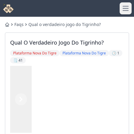
Ope
Faqs
Qual o verdadeiro jogo do Tigrinho?
Home
sweet bonanza demo
sweet bonanza demo
Qual O Verdadeiro Jogo Do Tigrinho?
Qual jogo original do Tigre que ganha dinheiro?
Plataforma do Tigre Pagando Agora?
- YouTube
- YouTube
Plataforma Nova Do Tigre
Plataforma Nova Do Tigre
🕒 1
- YouTube
- YouTube
🗒️ 41
- YouTube
Fortune Tiger 777: Jogo do Tigrinho 777 Online - Site Oficia
sweet bonanza
Qual a nova plataforma do tigre?
Qual plataforma do Tiger está pagando?
Plataforma Chinesa Que Paga: Alipay e WeChat Pay na
Melhor Plataforma do Tigrinho Pagando
Qual o melhor horário para jogar o Jogo do Tigre?
- YouTube
- YouTube
- YouTube
Qual é o melhor horário para jogar o Jogo do Tigre?
- YouTube
Horários Pagantes Fortune Tiger: Melhores Horas para Jog
Qual plataforma vende mais jogos?
Plataformas do Tigre Que Estão Pagando Muito em 2026!
Qual a plataforma nova do tigre que está pagando?
Previous
Next
Qual plataforma do tigrinho paga mais?
Melhor horário para o Tigre
- YouTube
Qual a melhor plataforma para jogar Fortune Tiger?
sweet bonanza 1000 demo
sweet bonanza slot
- YouTube
Qual o verdadeiro jogo do Tigre que ganha dinheiro?
Qual é a plataforma do tigre que paga?
- YouTube
Qual a melhor plataforma para jogar o tigre?
- YouTube