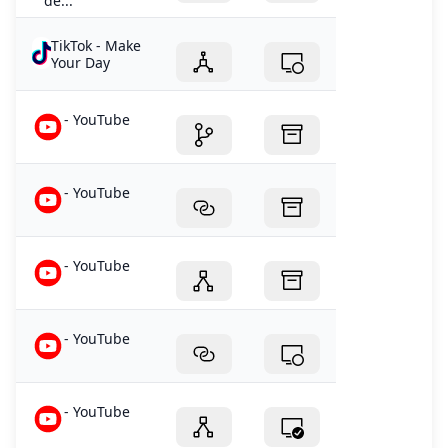
de...
TikTok - Make
Your Day
- YouTube
- YouTube
- YouTube
- YouTube
- YouTube