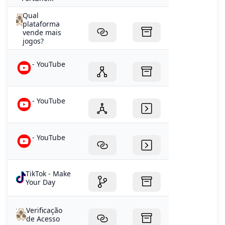
Qual
plataforma
vende mais
jogos?
- YouTube
- YouTube
- YouTube
TikTok - Make
Your Day
Verificação
de Acesso