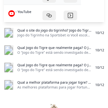
- YouTube
sweet bonanza slot
sweet bonanza 1000 demo
sweet bonanza
Qual o site do jogo do tigrinho? Jogo do Tigrinho na Sportsbet io Você escolheu jogar Fortune Tiger na Sportsbet.io mas não sabe sobre a credibilidade e segurança dessa casa de apostas?
- YouTube
10/12
Qual bet está pagando agora
Líder Novorizontino é o 2º time com menor média de posse 
Jogo do Tigrinho na Sportsbet io Você escolheu jogar Fortune Tiger na Sportsbet.io, mas não sabe sobre a credibilidade e segurança dessa casa de apostas?
Qual o jogo do tigrinho original?
- YouTube
Criciúma conhece datas e horários de mais quatro jogos na 
- YouTube
Jogo do Tigrinho: qual é o oficial?
Qual a plataforma mais nova do Fortune Tiger?
Qual Jogo do Tigre que realmente paga? O Jogo do Tigre está sendo investigado dentro de um suposto esquema criminoso. Jogo é considerado um ato ilegal por ir contra a Lei de Contravenções Penais que considera crime os jogos de azar em que o ganho ou a perda dependem da sorte.Dec 17 2023
- YouTube
10/12
Qual É a Plataforma do Tigre que Está Pagando Agora? A 
- YouTube
O “Jogo do Tigre” está sendo investigado dentro de um suposto esquema criminoso. Jogo é considerado um ato ilegal por ir contra a Lei de Contravenções Penais que considera crime os jogos de azar em que o ganho ou a perda dependem da sorte.Dec 17, 2023
- YouTube
- YouTube
- YouTube
Qual o site do Fortune Tiger?
Qual é o melhor horário para jogar o Jogo do Tigre?
Qual a plataforma mais recente do jogo do tigre?
Qual Jogo do Tigre que realmente paga? O Jogo do Tigre está sendo investigado dentro de um suposto esquema criminoso. Jogo é considerado um ato ilegal por ir contra a Lei de Contravenções Penais que considera crime os jogos de azar em que o ganho ou a perda dependem da sorte.Dec 17 2023
- YouTube
10/12
Qual plataforma vende mais jogos?
- YouTube
O “Jogo do Tigre” está sendo investigado dentro de um suposto esquema criminoso. Jogo é considerado um ato ilegal por ir contra a Lei de Contravenções Penais que considera crime os jogos de azar em que o ganho ou a perda dependem da sorte.Dec 17, 2023
Qual plataforma paga mais?
- YouTube
Fortune Tiger Jogo do Tigrinho Jogue com Dinheiro
- YouTube
- YouTube
Qual plataforma está pagando hoje Fortune Tiger?
Qual a melhor plataforma para jogar tigre? As melhores plataformas para jogar Fortune Tiger hoje são F12 Bet Novibet e Sportingbet. Os principais critérios para definir estes sites como os melhores para jogar o jogo do tigrinho são confiabilidade disponibilidade de bônus e qualidade da plataforma.Jul 19 2024
Qual a melhor plataforma nova para ganhar dinheiro?
10/12
Plataforma que Está Pagando Hoje
Qual bet está pagando agora
As melhores plataformas para jogar Fortune Tiger hoje são F12 Bet, Novibet e Sportingbet. Os principais critérios para definir estes sites como os melhores para jogar o jogo do tigrinho são confiabilidade, disponibilidade de bônus e qualidade da plataforma.Jul 19, 2024
sweet bonanza slot
sweet bonanza 1000
sweet bonanza 1000 demo
Qual o verdadeiro jogo do Tigrinho?
Qual plataforma do Tiger está pagando?
- YouTube
Universidade Federal da Bahia
Qual plataforma do tigre é melhor?
Qual o site do jogo do tigrinho?
- YouTube