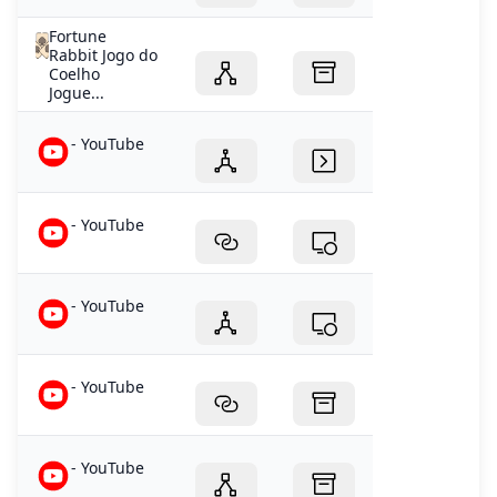
Fortune
Rabbit Jogo do
Coelho
Jogue...
- YouTube
- YouTube
- YouTube
- YouTube
- YouTube