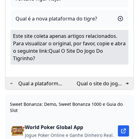
Qual é a nova plataforma do tigre?
sweet bonanza 1000
sweet bonanza
Este site coleta apenas artigos relacionados.
Qual a mais nova plataforma do jogo do tigre?
Qual o site do jogo do tigrinho?
Para visualizar o original, por favor, copie e abra
Qual o melhor horário para jogar o Jogo do Tigre?
Fortune Rabbit Jogo do Coelho Jogue com Dinheiro
o seguinte link:
Qual O Site Do Jogo Do
- YouTube
Qual o verdadeiro jogo do Tigrinho?
Tigrinho?
Que horas a plataforma do tigre está pagando?
Nova Plataforma com Bônus de Cadastro em 2026: Gu
- YouTube
sweet bonanza demo
- YouTube
- YouTube
Qual é o melhor horário para jogar o Jogo do Tigre?
- YouTube
Inicial - INFRA S.A.
Top 10 Plataformas para Jogar no Tigre em 2026
Qual a plataforma
Qual o site do jogo
Melhores Plataformas do Jogo do Tigre em 2026
Qual é o nome da plataforma do tigre?
Qual a melhor plataforma para jogar o tigre?
oficial do Fortune
do tigrinho?
Qual plataforma está pagando hoje Fortune Tiger?
Universidade Federal da Bahia
Qual Plataforma do Tigre Mais Paga em 2026?
Tiger?
sweet bonanza
- YouTube
Sweet Bonanza: Demo, Sweet Bonanza 1000 e Guia do
- YouTube
Qual Jogo do Tigre que realmente paga?
Qual plataforma o tigre está pagando hoje?
Qual plataforma do tigrinho paga mais?
Slot
sweet bonanza 1000
Qual plataforma do tigrinho paga mais?
Qual é o nome da plataforma do tigre?
sweet bonanza 1000 demo
Jogo do Tigre: Horários Pagantes Fortune Tiger de Hoj
Líder Novorizontino é o 2º time com menor média de p
Qual a principal plataforma do Fortune Tiger?
Sweet Bonanza Slot: Regras Pagamentos RTP e Volatil
World Poker Global App
Qual é a nova plataforma do tigre?
Qual jogo original do Tigre que ganha dinheiro?
- YouTube
Qual plataforma do Tigrinho está pagando hoje?
Qual a melhor plataforma para jogar Fortune Tiger?
Qual a mais nova plataforma do tigre?
Jogue Poker Online e Ganhe Dinheiro Real.
Como apostar no tigrinho?
Sweet Bonanza: Como Funcionam Símbolos Cascatas e