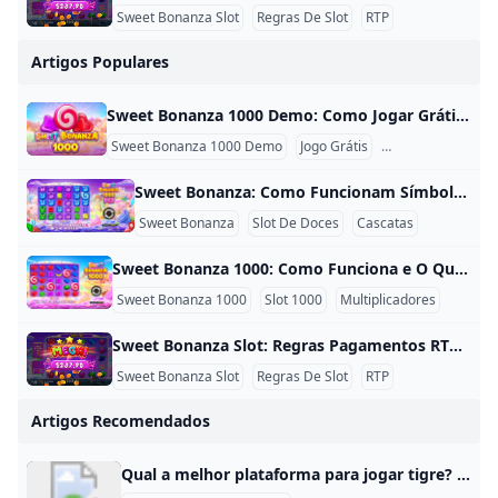
Qual o verdadeiro jogo do Tigrinho?
Qual o verdadeiro jogo do Tigrinho?
- YouTube
Sweet Bonanza Slot
Regras De Slot
RTP
Qual plataforma está pagando agora Fortune Tiger hoje
Qual a plataforma mais nova do Fortune Tiger?
sweet bonanza 1000 demo
sweet bonanza 1000 demo
sweet bonanza 1000
sweet bonanza
Artigos Populares
Melhor Plataforma do Tigrinho Pagando
Account Suspended
- YouTube
- YouTube
Fortune Tiger: Melhores Plataformas com Jogo do Tigre 
Qual é a nova plataforma do tigre?
Qual plataforma paga mais?
Qual plataforma do tigrinho é confiável?
Qual a melhor plataforma do Fortune Tiger?
sweet bonanza demo
- YouTube
Sweet Bonanza 1000 Demo: Como Jogar Grátis e Testar os Recursos Sweet Bonanza 1000 Demo: Como Jogar Grátis e Testar os Recursos O Sweet Bonanza 1000 demo é uma versão de demonstração destinada a quem deseja conhecer a interface, os símbolos e o funcionamento das rodadas sem utilizar saldo financeiro real. No modo gratuito, a página normalmente apresenta créditos virtuais. Eles permitem testar os controles e acompanhar os resultados, mas não representam dinheiro disponível para retirada. O que é o Sweet Bonanza 1000 demo?
Quem é o dono da plataforma Tigre?
- YouTube
Qual Jogo Tá Pagando Agora? Top 15 Plataformas Pagan
- YouTube
TikTok - Make Your Day
Qual plataforma está mais pagando no momento?
Qual plataforma do tigre é melhor?
Qual jogo original do Tigre que ganha dinheiro?
Sweet Bonanza 1000 Demo
Jogo Grátis
Modo Demonstra
Fortune Rabbit Jogo do Coelho Jogue com Dinheiro
Qual a plataforma mais nova do Fortune Tiger?
Qual a melhor plataforma nova para ganhar dinheiro?
Qual Plataforma Nova Paga Mais em 2026?
Melhor Plataforma do Tigrinho em 2026: Onde Jogar For
- YouTube
- YouTube
Qual plataforma está pagando agora Fortune Tiger hoje
Qual o verdadeiro jogo do Tigre que ganha dinheiro?
- YouTube
Sweet Bonanza: Como Funcionam Símbolos Cascatas e Recursos Sweet Bonanza: Como Funcionam Símbolos, Cascatas e Recursos Sweet Bonanza é um slot digital com tema de doces, frutas e elementos coloridos. Em vez de depender apenas de linhas tradicionais, o jogo pode avaliar quantidades de símbolos distribuídos pela grade de acordo com a tabela de pagamentos. Para entender uma rodada, o usuário deve consultar as regras da versão aberta. A aparência dos símbolos não explica sozinha como uma combinação é calculada.
Fortune Tiger: Jogo do Tigre Demo (Grátis) e Como Jogar
- YouTube
Qual plataforma está mais pagando no momento?
- YouTube
Qual minuto o Tigre paga hoje?
Qual é o nome da plataforma do tigre?
Sweet Bonanza
Slot De Doces
Cascatas
- YouTube
Qual é a nova plataforma do tigrinho?
Verificação de Acesso
Qual jogo original do Tigre que ganha dinheiro?
- YouTube
- YouTube
- YouTube
- YouTube
- YouTube
Qual a melhor plataforma nova para ganhar dinheiro?
10 Plataformas de Apostas com Depósito Mínimo de 1 Re
Verificação de Acesso
Sweet Bonanza 1000: Como Funciona e O Que Muda no Jogo Sweet Bonanza 1000: Como Funciona e O Que Muda no Jogo Sweet Bonanza 1000 é uma variação da série Sweet Bonanza. Ela mantém a temática de doces e frutas, mas pode apresentar parâmetros, valores de multiplicador e recursos diferentes do título original. O número presente no nome não deve ser interpretado isoladamente como promessa de retorno. Para entender a versão, é necessário consultar sua própria tabela de pagamentos. Sweet Bonanza 1000 é igual ao original?
- YouTube
Qual plataforma está pagando hoje Fortune Tiger?
Líder Novorizontino é o 2º time com menor média de poss
Plataformas do Tigre Que Estão Pagando Muito em 2026
- YouTube
Sweet Bonanza 1000
Slot 1000
Multiplicadores
Que horas a plataforma do tigre está pagando?
Fortune Tiger: Melhores Plataformas com Jogo do Tigre 
Qual a melhor plataforma para jogar o jogo do tigre?
Fortune Rabbit Jogo do Coelho Jogue com Dinheiro
Plataforma Chinesa Que Paga: Alipay e WeChat Pay na C
sweet bonanza 1000
sweet bonanza demo
- YouTube
Sweet Bonanza Slot: Regras Pagamentos RTP e Volatilidade Sweet Bonanza Slot: Regras, Pagamentos, RTP e Volatilidade O Sweet Bonanza slot utiliza uma grade de símbolos, combinações por quantidade, cascatas e recursos especiais. Para compreender o resultado, é necessário consultar a tabela de pagamentos da versão aberta. Os efeitos visuais apresentam a rodada, mas não revelam antecipadamente quais símbolos aparecerão. Sweet Bonanza usa linhas tradicionais? A mecânica pode avaliar quantidades de símbolos iguais distribuídos na grade, em vez de depender apenas de linhas horizontais ou diagonais tradicionais.
sweet bonanza demo
Fortune Tiger: Melhores Plataformas com Jogo do Tigre 
Qual plataforma do Tigrinho está pagando hoje?
Qual é o melhor horário para jogar o Jogo do Tigre?
Verificação de Acesso
Sweet Bonanza Slot
Regras De Slot
RTP
- YouTube
Qual o verdadeiro jogo do Tigre que ganha dinheiro?
sweet bonanza 1000 demo
Qual plataforma está pagando agora Fortune Tiger?
sweet bonanza
sweet bonanza 1000 demo
Artigos Recomendados
- YouTube
- YouTube
Qual bet está pagando agora
Qual plataforma do tigrinho está pagando agora?
Qual Jogo Tá Pagando Agora? Top 15 Plataformas Pagan
Plataforma do Tigre Pagando Agora?
- YouTube
Qual o verdadeiro jogo do Tigrinho?
- YouTube
Jogo do Tigrinho: qual é o oficial?
Qual é o nome da plataforma do tigre?
sweet bonanza 1000 demo
Qual o site do jogo do tigrinho?
Qual a melhor plataforma para jogar tigre? As melhores plataformas para jogar Fortune Tiger hoje são F12 Bet, Novibet e Sportingbet. Os principais critérios para definir estes sites como os melhores para jogar o jogo do tigrinho são confiabilidade, disponibilidade de bônus e qualidade da plataforma.Jul 19, 2024
Jogo do Tigre: Horários Pagantes Fortune Tiger de Hoje!
Plataformas do Tigre Que Estão Pagando Muito em 2026
Fortune Tiger Jogo do Tigrinho Jogue com Dinheiro
- YouTube
Melhor Plataforma do Tigrinho em 2026: Onde Jogar For
Qual é o nome da plataforma do tigre?
Plataforma Chinesa Que Paga: Alipay e WeChat Pay na C