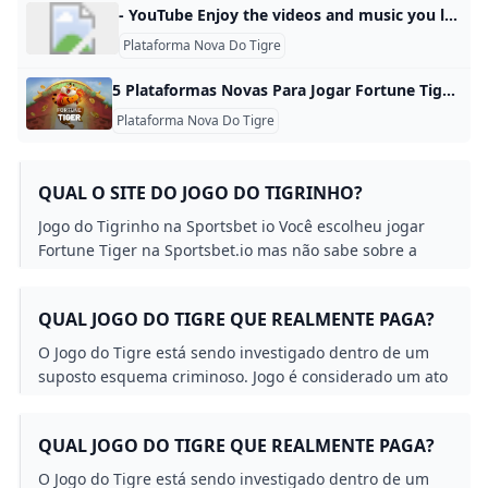
Quem é o dono da plataforma Tigre?
sweet bonanza 1000 demo
Qual a principal plataforma do Fortune Tiger?
Fortune Tiger: Jogo do Tigre Demo (Grátis) e Como Jogar
- YouTube
- YouTube Enjoy the videos and music you love, upload original content, and share it all with friends, family, and the world on YouTube.
Qual tigrinho paga no cadastro? Guia An toàn e Transpa
Sweet Bonanza Slot: Regras Pagamentos RTP e Volatilid
TikTok - Make Your Day
5 Plataformas Novas Para Jogar Fortune Tiger em 2024
- YouTube
Plataforma Nova Do Tigre
Jogo do Tigrinho: qual é o oficial?
Plataformas Novas que Estão Pagando em 2026: Quais Va
Onde jogar Fortune Tiger?
sweet bonanza demo
sweet bonanza 1000 demo
Novas Casas de Apostas 2025: BetMGM Betano Novibet S
Qual É a Plataforma do Tigre que Está Pagando Agora? 
- YouTube
5 Plataformas Novas Para Jogar Fortune Tiger em 2024 Descubra quais as melhores plataformas novas para jogar o fortune tiger. Se sua dúvida é onde jogar o jogo do tigre, é só acessar este post! Você sabia que não existem muitos sites que oferecem o jogo do tigre já disponível para ser jogado? Mas por que razão? Basicamente, porque o jogo fortune tiger ainda é novo aqui no Brasil! Dessa forma, na nossa pesquisa encontramos os melhores sites novos de apostas confiáveis, que colocaram esse jogo em seu portfólio de cassino.
Fortune Tiger: Melhores Plataformas com Jogo do Tigre 
Qual plataforma vende mais jogos?
Horário do Tigre: Quando Paga Mais
Quem é o dono da plataforma Tigre?
- YouTube
- YouTube
Plataforma Nova Do Tigre
Qual a melhor plataforma do Fortune Tiger?
- YouTube
Qual plataforma está pagando agora Fortune Tiger hoje
sweet bonanza demo
Qual a melhor plataforma para jogar o jogo do tigre?
sweet bonanza slot
sweet bonanza 1000 demo
Qual plataforma está mais pagando no momento?
Qual tigrinho paga no cadastro? Guia An toàn e Transpa
- YouTube
- YouTube
Qual plataforma do tigrinho está pagando agora?
10 Plataformas Que Mais Pagam no Brasil em 2026
Verificação de Acesso
Jogo do Tigrinho: qual é o oficial?
- YouTube
- YouTube
QUAL O SITE DO JOGO DO TIGRINHO?
Qual é a nova plataforma do tigre?
Qual bet está pagando agora
- YouTube
Universidade Federal da Bahia
- YouTube
- YouTube
sweet bonanza 1000 demo
- YouTube
Qual tigrinho paga no cadastro? Guia An toàn e Transpa
Jogo do Tigrinho na Sportsbet io Você escolheu jogar
Plataforma que Está Pagando Agora no Tigre
Plataforma de apostas mais nova no Brasil
Qual plataforma paga mais?
Qual a melhor plataforma para se jogar o tigre?
- YouTube
Qual a melhor plataforma para jogar o tigre?
- YouTube
Fortune Tiger na Sportsbet.io mas não sabe sobre a
Qual a melhor plataforma do Fortune Tiger?
- YouTube
Fortune Tiger 777: Jogo do Tigrinho 777 Online - Site Ofic
- YouTube
Qual é o nome da plataforma do tigre?
Qual plataforma do tigrinho paga mais?
credibilidade e segurança dessa casa de apostas?
- YouTube
Qual é o nome da plataforma do tigre?
Qual tigrinho paga no cadastro? Guia An toàn e Transpa
Como ganhar Pix de R$20 agora
sweet bonanza demo
Account Suspended
- YouTube
Jogo do Tigrinho: qual é o oficial?
Universidade Federal da Bahia
Qual o site do jogo do tigrinho?
Novas Bets 2026: Melhores Plataformas de Apostas com
QUAL JOGO DO TIGRE QUE REALMENTE PAGA?
Fortune Rabbit Jogo do Coelho Jogue com Dinheiro
- YouTube
Qual Jogo Tá Pagando Agora? Top 15 Plataformas Pagan
Novas Casas de Apostas 2025: BetMGM Betano Novibet S
Bônus Sem Depósito: Ganhe Grátis no Cadastro 2026!
Plataforma Nova que Paga Muito
TikTok - Make Your Day
- YouTube
Qual a melhor plataforma do Fortune Tiger?
Qual é a plataforma do tigre que paga?
O Jogo do Tigre está sendo investigado dentro de um
- YouTube
Universidade Federal da Bahia
sweet bonanza
Qual é a plataforma nova do tigrinho?
Plataforma do Tigre Pagando Agora?
suposto esquema criminoso. Jogo é considerado um ato
Qual o verdadeiro jogo do Tigre que ganha dinheiro?
Fortune Rabbit Jogo do Coelho Jogue com Dinheiro
Qual Plataforma do Tigre Mais Paga em 2026?
Fortune Tiger Grátis: Bônus de Cadastro no Jogo do Tigr
Qual Plataforma Nova Paga Mais em 2026?
Plataforma nova paga de verdade?
ilegal por ir contra a Lei de Contravenções Penais que
- YouTube
Qual a melhor plataforma para jogar tigre?
10 Plataformas de Apostas com Depósito Mínimo de 1 Re
Plataforma Nova que Paga Muito
Fortune Tiger: Melhores Plataformas com Jogo do Tigre 
considera crime os jogos de azar em que o ganho ou a
Qual Plataforma do Tigre Mais Paga em 2026?
sweet bonanza 1000 demo
sweet bonanza slot
QUAL JOGO DO TIGRE QUE REALMENTE PAGA?
Jogo do Tigre: Horários Pagantes Fortune Tiger de Hoje!
perda dependem da sorte.Dec 17 2023
Qual a nova plataforma do tigre?
- YouTube
- YouTube
Qual a melhor plataforma para jogar o jogo do tigre?
Sweet Bonanza: Como Funcionam Símbolos Cascatas e R
Qual a plataforma oficial do Fortune Tiger?
- YouTube
O Jogo do Tigre está sendo investigado dentro de um