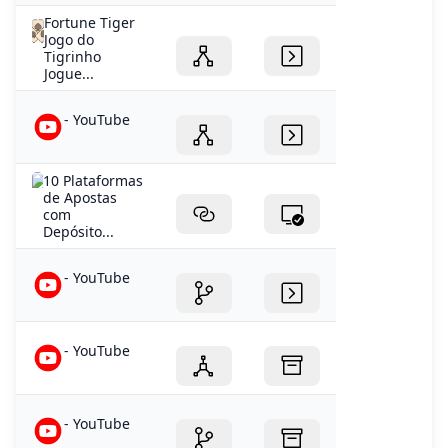
Fortune Tiger
Jogo do
Tigrinho
Jogue...
- YouTube
10 Plataformas
de Apostas
com
Depósito...
- YouTube
- YouTube
- YouTube