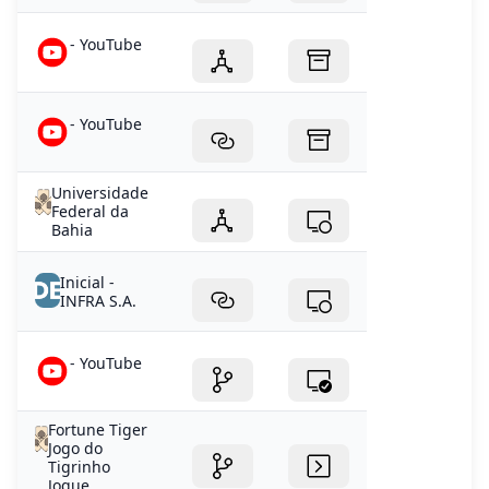
- YouTube
- YouTube
Universidade
Federal da
Bahia
Inicial -
INFRA S.A.
- YouTube
Fortune Tiger
Jogo do
Tigrinho
Jogue...