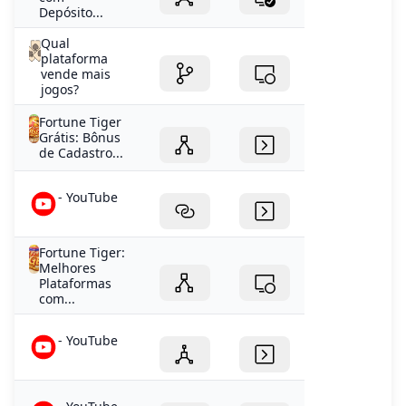
Depósito...
Qual
plataforma
vende mais
jogos?
Fortune Tiger
Grátis: Bônus
de Cadastro...
- YouTube
Fortune Tiger:
Melhores
Plataformas
com...
- YouTube