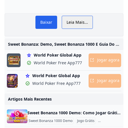
Qual plataforma o tigre está pagando hoje?
Qual é o nome da plataforma do tigre?
Sweet Bonanza: Demo,
sweet bonanza
Qual plataforma do tigrinho paga mais?
Baixar
Leia Mais...
Universidade Federal da Bahia
Fortune Tiger é Confiável?
Sweet Bonanza 1000 e Guia
Qual o jogo do tigrinho original?
do Slot
PLAY NOW
Bet7K Apostas e Cassino online Regulamentado no Brasil
sweet bonanza
Nền tảng mới đang trả tiền hiện nay - dữ liệu thực tế và
Sweet Bonanza: Demo, Sweet Bonanza 1000 E Guia Do Slot
SWEET BONANZA DEMO
Líder Novorizontino é o 2º time com menor média de poss
Qual o site do jogo do tigrinho?
World Poker Global App
Sweet Bonanza 1000: Como Funciona e O Que Muda no 
Qual a plataforma do tigrinho que mais paga?
Jogar agora
Qual a melhor plataforma para se jogar o tigre?
World Poker Free App777
- YouTube
- YouTube
Fortune Tiger 777: Jogo do Tigrinho 777 Online - Site Ofic
World Poker Global App
Qual plataforma paga mais?
Que horas a plataforma do tigre está pagando?
Jogar agora
Qual a plataforma do tigrinho que mais paga?
World Poker Free App777
Como ganhar Pix de R$20 agora
- YouTube
sweet bonanza 1000
- YouTube
sweet bonanza slot
Qual Plataforma Nova Paga Mais em 2026?
Artigos Mais Recentes
- YouTube
- YouTube
Qual a mais nova plataforma de jogos?
- YouTube
Qual a melhor plataforma para jogar Fortune Tiger?
sweet bonanza demo
- YouTube
Sweet Bonanza 1000 Demo: Como Jogar Grátis e Testar os Recursos Sweet Bonanza 1000 Demo: Como Jogar Grátis e Testar os Recursos O Sweet Bonanza 1000 demo é uma versão de demonstração destinada a quem deseja conhecer a interface, os símbolos e o funcionamento das rodadas sem utilizar saldo financeiro real. No modo gratuito, a página normalmente apresenta créditos virtuais. Eles permitem testar os controles e acompanhar os resultados, mas não representam dinheiro disponível para retirada. O que é o Sweet Bonanza 1000 demo?
sweet bonanza demo
- YouTube
Horários Pagantes Fortune Tiger: Melhores Horas para J
Qual a melhor plataforma para se jogar o tigre?
Sweet Bonanza 1000 Demo
Jogo Grátis
Modo Demonstra
Qual é o site do jogo do tigrinho?
- YouTube
Qual o verdadeiro jogo do Tigre que ganha dinheiro?
Qual o melhor horário para jogar o Jogo do Tigre?