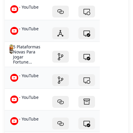
- YouTube
- YouTube
5 Plataformas
Novas Para
Jogar
Fortune...
- YouTube
- YouTube
- YouTube