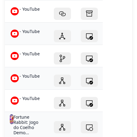
- YouTube
- YouTube
- YouTube
- YouTube
- YouTube
Fortune
Rabbit: Jogo
do Coelho
Demo...