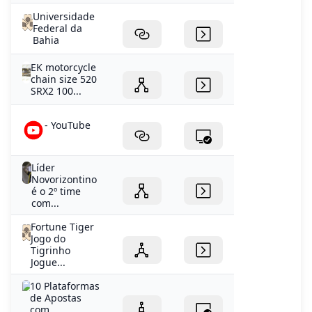
Universidade
Federal da
Bahia
EK motorcycle
chain size 520
SRX2 100...
- YouTube
Líder
Novorizontino
é o 2º time
com...
Fortune Tiger
Jogo do
Tigrinho
Jogue...
10 Plataformas
de Apostas
com