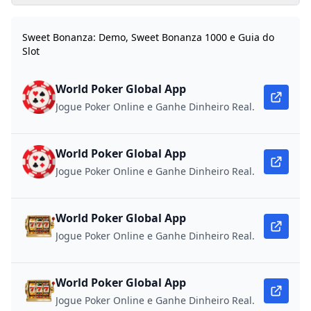
Qual o site do Fortune Tiger?
sweet bonanza slot
Fortune Rabbit: Jogo do Coelho Demo (Grátis) e Como 
- YouTube
- YouTube
Qual é a nova plataforma do tigre?
- YouTube
Nền tảng mới đang trả tiền hiện nay - dữ liệu thực tế 
Qual a plataforma oficial do Fortune Tiger?
sweet bonanza demo
Qual jogo original do Tigre que ganha dinheiro?
Qual é o site do jogo do tigrinho?
Qual a melhor plataforma do Fortune Tiger?
Sweet Bonanza: Demo, Sweet Bonanza 1000 e Guia do
- YouTube
Como apostar no tigrinho?
Nova Plataforma com Bônus de Cadastro em 2026: Guia 
Líder Novorizontino é o 2º time com menor média de p
- YouTube
- YouTube
Slot
Qual o site do jogo do tigrinho?
- YouTube
Qual plataforma do Tiger está pagando?
- YouTube
Qual plataforma do tigrinho paga mais?
Qual plataforma do tigre é melhor?
Fortune Tiger: Qual a Plataforma Que Paga Mais em 2
Qual é o site do jogo do tigrinho?
- YouTube
sweet bonanza demo
sweet bonanza 1000 demo
sweet bonanza slot
World Poker Global App
- YouTube
- YouTube
Qual a plataforma do tigrinho que mais paga?
- YouTube
Fortune Tiger Grátis: Bônus de Cadastro no Jogo do Ti
- YouTube
- YouTube
- YouTube
Jogue Poker Online e Ganhe Dinheiro Real.
Qual minuto o Tigre paga hoje?
- YouTube
- YouTube
- YouTube
- YouTube
Fortune Tiger é Confiável?
- YouTube
Qual é o site do jogo do tigrinho?
Qual o melhor horário para jogar o Jogo do Tigre?
Qual a plataforma mais recente do jogo do tigre?
Qual tigrinho paga no cadastro? Guia An toàn e Trans
sweet bonanza slot
Qual a melhor plataforma para jogar o tigre?
Novas Casas de Apostas 2025: BetMGM Betano Novibe
Qual o verdadeiro jogo do Tigrinho?
- YouTube
World Poker Global App
Qual a plataforma nova do tigre que está pagando?
Plataforma que Está Pagando Agora no Tigre
Fortune Tiger: Melhores Plataformas com Jogo do Tigre 
Fortune Tiger: Melhores Plataformas com Jogo do Tigr
Jogo do Tigre: Horários Pagantes Fortune Tiger de Hoj
Qual é o site do jogo do tigrinho?
Jogue Poker Online e Ganhe Dinheiro Real.
Qual plataforma do tigre é melhor?
- YouTube
Qual a melhor plataforma para jogar Fortune Tiger?
Qual plataforma está pagando agora Fortune Tiger ho
Qual é a plataforma nova do tigrinho?
Melhor Plataforma do Tigrinho em 2026: Onde Jogar 
- YouTube
Fortune Tiger Grátis: Bônus de Cadastro no Jogo do Tigr
- YouTube
Como apostar no tigrinho?
Verificação de Acesso
Qual a melhor plataforma para jogar o jogo do tigre?
sweet bonanza 1000 demo
- YouTube
Ofício de Registro Civil das Pessoas Naturais da 2ª Zon
- YouTube
World Poker Global App
- YouTube
Qual Plataforma do Tigre Mais Paga em 2026?
Qual plataforma está pagando hoje Fortune Tiger?
Qual jogo original do Tigre que ganha dinheiro?
Qual é o nome da plataforma do tigre?
Jogue Poker Online e Ganhe Dinheiro Real.
🎎
Qual é o nome da plataforma do tigre?
Qual a mais nova plataforma de jogos?
Qual plataforma do tigrinho está pagando agora?
TikTok - Make Your Day
Horário do Tigre: Quando Paga Mais
Qual a plataforma que mais paga no Fortune Tiger?
Top 10 Plataformas para Jogar no Tigre em 2026
- YouTube
World Poker Global App
Fortune Tiger: Melhores Plataformas com Jogo do Tigr
Qual o site do Fortune Tiger?
Jogue Poker Online e Ganhe Dinheiro Real.
- YouTube
- YouTube