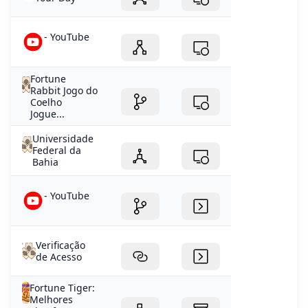
- YouTube
Fortune
Rabbit Jogo do
Coelho
Jogue...
Universidade
Federal da
Bahia
- YouTube
Verificação
de Acesso
Fortune Tiger:
Melhores