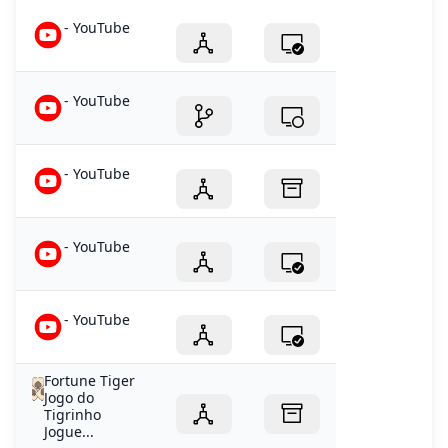
- YouTube
- YouTube
- YouTube
- YouTube
- YouTube
Fortune Tiger
Jogo do
Tigrinho
Jogue...