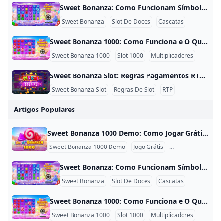
Qual a plataforma mais nova do Fortune Tiger?
Qual o site do Fortune Tiger?
Qual tigrinho paga no cadastro? Guia An toàn e Transpa
Sweet Bonanza: Como Funcionam Símbolos Cascatas e Recursos Sweet Bonanza: Como Funcionam Símbolos, Cascatas e Recursos Sweet Bonanza é um slot digital com tema de doces, frutas e elementos coloridos. Em vez de depender apenas de linhas tradicionais, o jogo pode avaliar quantidades de símbolos distribuídos pela grade de acordo com a tabela de pagamentos. Para entender uma rodada, o usuário deve consultar as regras da versão aberta. A aparência dos símbolos não explica sozinha como uma combinação é calculada.
Verificação de Acesso
Verificação de Acesso
- YouTube
Qual a melhor plataforma para jogar o tigre?
Melhores Plataformas do Jogo do Tigre em 2026
Sweet Bonanza
Slot De Doces
Cascatas
Nova Plataforma do Joguinho do Tigre: Bônus Bug e o Q
- YouTube
- YouTube
Fortune Tiger: Melhores Plataformas com Jogo do Tigre 
- YouTube
Qual o verdadeiro jogo do Tigre que ganha dinheiro?
- YouTube
Sweet Bonanza 1000: Como Funciona e O Que Muda no Jogo Sweet Bonanza 1000: Como Funciona e O Que Muda no Jogo Sweet Bonanza 1000 é uma variação da série Sweet Bonanza. Ela mantém a temática de doces e frutas, mas pode apresentar parâmetros, valores de multiplicador e recursos diferentes do título original. O número presente no nome não deve ser interpretado isoladamente como promessa de retorno. Para entender a versão, é necessário consultar sua própria tabela de pagamentos. Sweet Bonanza 1000 é igual ao original?
- YouTube
Universidade Federal da Bahia
Plataforma do Tigre Dá Dinheiro?
- YouTube
Fortune Rabbit Jogo do Coelho Jogue com Dinheiro
Sweet Bonanza 1000
Slot 1000
Multiplicadores
Qual plataforma do tigre é melhor?
Qual a plataforma nova do tigre que está pagando?
Qual plataforma do tigrinho paga mais?
Qual o site do Fortune Tiger?
sweet bonanza
Universidade Federal da Bahia
Sweet Bonanza Slot: Regras Pagamentos RTP e Volatilidade Sweet Bonanza Slot: Regras, Pagamentos, RTP e Volatilidade O Sweet Bonanza slot utiliza uma grade de símbolos, combinações por quantidade, cascatas e recursos especiais. Para compreender o resultado, é necessário consultar a tabela de pagamentos da versão aberta. Os efeitos visuais apresentam a rodada, mas não revelam antecipadamente quais símbolos aparecerão. Sweet Bonanza usa linhas tradicionais? A mecânica pode avaliar quantidades de símbolos iguais distribuídos na grade, em vez de depender apenas de linhas horizontais ou diagonais tradicionais.
- YouTube
Horário do Tigre: Quando Paga Mais
Quem é o dono da plataforma Tigre?
Sweet Bonanza Slot
Regras De Slot
RTP
- YouTube
Qual plataforma está pagando agora Fortune Tiger?
sweet bonanza demo
sweet bonanza
sweet bonanza
sweet bonanza
Artigos Populares
- YouTube
Qual a nova plataforma do tigre?
- YouTube
- YouTube
Fortune Tiger 777: Jogo do Tigrinho 777 Online - Site Ofic
Fortune Tiger: Jogo do Tigre Demo (Grátis) e Como Jogar
Plataformas do Tigre Que Estão Pagando Muito em 2026
Plataformas do Tigre Que Estão Pagando Muito em 2026
Qual a nova plataforma do tigre?
sweet bonanza
Universidade Federal da Bahia
Sweet Bonanza 1000 Demo: Como Jogar Grátis e Testar os Recursos Sweet Bonanza 1000 Demo: Como Jogar Grátis e Testar os Recursos O Sweet Bonanza 1000 demo é uma versão de demonstração destinada a quem deseja conhecer a interface, os símbolos e o funcionamento das rodadas sem utilizar saldo financeiro real. No modo gratuito, a página normalmente apresenta créditos virtuais. Eles permitem testar os controles e acompanhar os resultados, mas não representam dinheiro disponível para retirada. O que é o Sweet Bonanza 1000 demo?
Qual jogo original do Tigre que ganha dinheiro?
Qual plataforma do tigrinho paga mais?
Qual a mais nova plataforma de jogos?
Novas Casas de Apostas 2025: BetMGM Betano Novibet S
Qual plataforma está pagando agora Fortune Tiger hoje
- YouTube
Plataforma de apostas mais nova no Brasil
- YouTube
Sweet Bonanza 1000 Demo
Jogo Grátis
Modo Demonstra
- YouTube
Qual o verdadeiro Jogo do Tigre que ganha dinheiro?
Qual Plataforma Paga Mais Tigrinho em 2026?
Qual Minuto o Tigre Paga Hoje?
Qual a Mais Nova Bet em 2026? Descubra Agora!
Plataforma Chinesa Que Paga: Alipay e WeChat Pay na C
10 Plataformas de Apostas com Depósito Mínimo de 1 Re
- YouTube
Qual a plataforma do tigrinho que mais paga?
- YouTube
Sweet Bonanza: Como Funcionam Símbolos Cascatas e Recursos Sweet Bonanza: Como Funcionam Símbolos, Cascatas e Recursos Sweet Bonanza é um slot digital com tema de doces, frutas e elementos coloridos. Em vez de depender apenas de linhas tradicionais, o jogo pode avaliar quantidades de símbolos distribuídos pela grade de acordo com a tabela de pagamentos. Para entender uma rodada, o usuário deve consultar as regras da versão aberta. A aparência dos símbolos não explica sozinha como uma combinação é calculada.
Qual Plataforma Paga Mais Tigrinho em 2026?
Novas Casas de Apostas 2025: BetMGM Betano Novibet S
TikTok - Make Your Day
Qual plataforma está pagando agora Fortune Tiger hoje
- YouTube
Qual plataforma vende mais jogos?
Sweet Bonanza
Slot De Doces
Cascatas
Qual a plataforma oficial do Fortune Tiger?
- YouTube
- YouTube
- YouTube
Qual o verdadeiro jogo do Tigrinho?
Qual a melhor plataforma para jogar o jogo do tigre?
- YouTube
Qual bet está pagando agora
Qual a plataforma oficial do Fortune Tiger?
Qual plataforma o tigre está pagando hoje?
Qual jogo original do Tigre que ganha dinheiro?
- YouTube
Sweet Bonanza 1000: Como Funciona e O Que Muda no Jogo Sweet Bonanza 1000: Como Funciona e O Que Muda no Jogo Sweet Bonanza 1000 é uma variação da série Sweet Bonanza. Ela mantém a temática de doces e frutas, mas pode apresentar parâmetros, valores de multiplicador e recursos diferentes do título original. O número presente no nome não deve ser interpretado isoladamente como promessa de retorno. Para entender a versão, é necessário consultar sua própria tabela de pagamentos. Sweet Bonanza 1000 é igual ao original?
Qual a plataforma do tigrinho que mais paga?
Qual Plataforma do Tigre Mais Paga em 2026?
- YouTube
Qual é a plataforma nova do tigrinho?
- YouTube
Sweet Bonanza 1000
Slot 1000
Multiplicadores
Qual a melhor plataforma para se jogar o tigre?