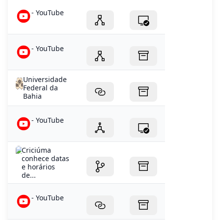
- YouTube
- YouTube
Universidade
Federal da
Bahia
- YouTube
Criciúma
conhece datas
e horários
de...
- YouTube