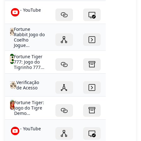
- YouTube
Fortune
Rabbit Jogo do
Coelho
Jogue...
Fortune Tiger
777: Jogo do
Tigrinho 777...
Verificação
de Acesso
Fortune Tiger:
Jogo do Tigre
Demo...
- YouTube