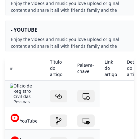
Enjoy the videos and music you love upload original
content and share it all with friends family and the
world on YouTube.
- YOUTUBE
Enjoy the videos and music you love upload original
content and share it all with friends family and the
world on YouTube.
sweet bonanza 1000 demo
Título
Link
Detal
Palavra-
- YouTube
#
do
do
do
chave
artigo
artigo
artig
Melhor Plataforma do Tigrinho em 2026: Onde Jogar For
Plataforma que Está Pagando Agora no Tigre
Ofício de
Qual Jogo Tá Pagando Agora? Top 15 Plataformas Pagan
Registro
Civil das
Qual a melhor plataforma do Fortune Tiger?
Pessoas...
Líder Novorizontino é o 2º time com menor média de poss
Qual o melhor horário para jogar o Jogo do Tigre?
-
Jogo do Tigrinho: qual é o oficial?
YouTube
- YouTube
TikTok - Make Your Day
-