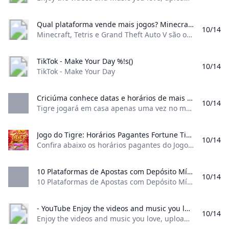
Qual plataforma vende mais jogos? Minecraft Tetris e Grand Theft Auto V são os únicos jogos que venderam mais de 100 milhões de unidades. O jogo mais vendido em uma única plataforma é o Wii
10/14
Minecraft, Tetris e Grand Theft Auto V são os únicos jogos que venderam mais de 100 milhões de unidades. O jogo mais vendido em uma única plataforma é o Wii Solicitação de remoção Veja a resposta completa em jovemnerd.com.br Qual é a maior plataforma de jogos? Solicitação de remoção Veja a resposta completa em movavi.com Qual a plataforma que mais paga jogos? Compartilhar notícia - bet365: O melhor cassino online;
TikTok - Make Your Day %!s()
10/14
TikTok - Make Your Day
Criciúma conhece datas e horários de mais quatro jogos na Série A - Sulinfoco Tigre jogará em casa apenas uma vez no mês de setembro
10/14
Tigre jogará em casa apenas uma vez no mês de setembro 30/08/2024 Tigre jogará em casa apenas uma vez no mês de setembro Tigre jogará em casa apenas uma vez no mês de setembro (Foto Celso da Luz) O Criciúma conheceu as datas e horários de mais quatro jogos da Série A do Campeonato Brasileiro. A CBF definiu o desmembramento da 26ª rodada à 29ª rodada. Após encarar o Cuiabá, neste sábado, dia 31, às 18h30min, na Arena Pantanal, o Tigre irá jogar pela primeira vez na história no Allianz Parque, em São Paulo, contra o Palmeiras, no dia 15 de setembro, em um domingo.
Jogo do Tigre: Horários Pagantes Fortune Tiger de Hoje! Jornal Acontece Botucatu O Fortune Tiger conhecido também como Jogo do Tigre possui horários e minutos que estão mais pagando que se a pessoa jogar nesses horários as chances do Tigre solta a carta aumentam. Após algumas análises percebemos que o tigrinho está soltando muita carta nesses horários como se fosse um
10/14
Confira abaixo os horários pagantes do Jogo Fortune Tiger de Hoje. HORÁRIOS DA MADRUGADA E MANHÃ HORÁRIOS DA TARDE E NOITE 01:45 15:30 02:38 16:45 03:17 17:55 04:55 18:15 06:30 18:40 07:25 19:10 08:42 20:00 09:20 21:20 10:10 22:05 11:11 23:00 Uma dica é participar de uma sala de sinais de ótima qualidade, onde você poderá ter acesso a diversos sinais nos minutos e horários certos. Realizamos testes em algumas salas de sinais pagas e gratuitas e notamos que uma em exclusividade, se destacou!
10 Plataformas de Apostas com Depósito Mínimo de 1 Real (2024) %!s()
10/14
10 Plataformas de Apostas com Depósito Mínimo de 1 Real (2024)
- YouTube Enjoy the videos and music you love upload original content and share it all with friends family and the world on YouTube.
10/14
Enjoy the videos and music you love, upload original content, and share it all with friends, family, and the world on YouTube.