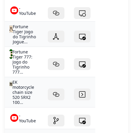
-
YouTube
Fortune
Tiger Jogo
do Tigrinho
Jogue...
Fortune
Tiger 777:
Jogo do
Tigrinho
777...
EK
motorcycle
chain size
520 SRX2
100...
-
YouTube