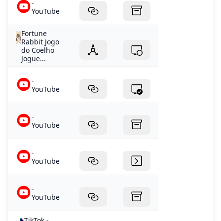
-
YouTube
Fortune
Rabbit Jogo
do Coelho
Jogue...
-
YouTube
-
YouTube
-
YouTube
-
YouTube
TikTok -