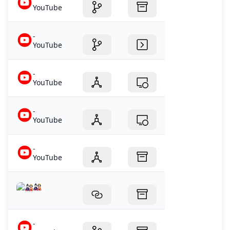
YouTube
-
YouTube
-
YouTube
-
YouTube
-
YouTube
🎎
-