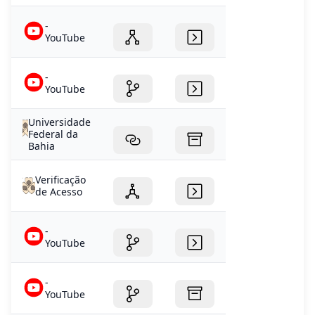
-
YouTube
-
YouTube
Universidade
Federal da
Bahia
Verificação
de Acesso
-
YouTube
-
YouTube