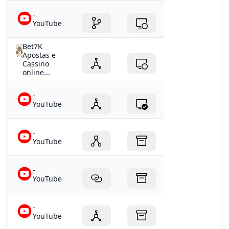
-
YouTube
Bet7K
Apostas e
Cassino
online...
-
YouTube
-
YouTube
-
YouTube
-
YouTube