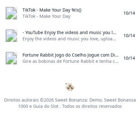
TikTok - Make Your Day %!s()
10/14
TikTok - Make Your Day
- YouTube Enjoy the videos and music you love upload original content and share it all with friends family and the world on YouTube.
10/14
Enjoy the videos and music you love, upload original content, and share it all with friends, family, and the world on YouTube.
Fortune Rabbit Jogo do Coelho Jogue com Dinheiro Gire as bobinas de Fortune Rabbit e tenha chances de Multiplicadores de até 500x e vitórias de até 5.000x. Jogue com dinheiro na KTO!
10/14
Gire as bobinas de Fortune Rabbit e tenha chances de Multiplicadores de até 500x e vitórias de até 5.000x. Jogue com dinheiro na KTO! Fortune Rabbit homenageia um tradicional festival chinês do coelho, e neste jogo do coelho você pode conseguir multiplicadores insanos e vitórias enormes! O coelho da fortuna como é conhecido o jogo Fortune Rabbit conta com 8 símbolos, e eles estão divididos assim: 6 símbolos de pagamento comum, 1 símbolo wild e 1 símbolo de dinheiro
Direitos autorais ©2026
Sweet Bonanza: Demo, Sweet Bonanza
1000 e Guia do Slot
. Todos os direitos reservados