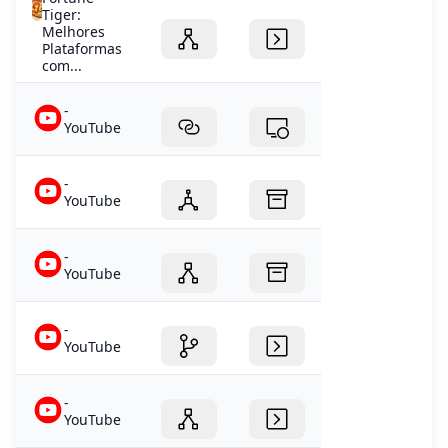
Tiger:
Melhores
Plataformas
com...
-
YouTube
-
YouTube
-
YouTube
-
YouTube
-
YouTube