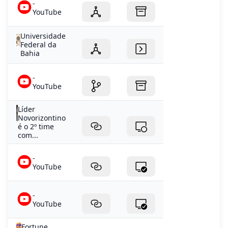
-
YouTube
Universidade
Federal da
Bahia
-
YouTube
Líder
Novorizontino
é o 2º time
com...
-
YouTube
-
YouTube
Fortune