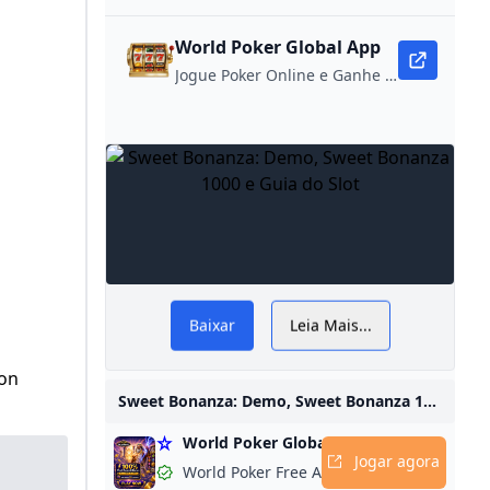
Qual a melhor plataforma para jogar o jogo do
Bônus Sem Depósito: Ganhe Grátis no Cadastr
World Poker Global App
Qual é o nome da plataforma do tigre?
Jogue Poker Online e Ganhe Dinheiro Real.
Qual a melhor plataforma do Fortune Tiger?
Qual a melhor plataforma para jogar Fortune 
EK motorcycle chain size 520 SRX2 100 links
 Demo,
sweet bonanza
- YouTube
- YouTube
1000 e
- YouTube
Qual a melhor plataforma para jogar Fortune 
t
- YouTube
Qual plataforma está pagando hoje Fortune Ti
EK motorcycle chain size 520 SRX2 100 links
Horário do Tigre: Quando Paga Mais
Baixar
Leia Mais...
Qual plataforma paga mais?
Jogo do Tigrinho Original: O Que É Fortune T
S
 on
Qual Plataforma Nova Paga Mais em 2026?
sweet bonanza 1000 demo
Sweet Bonanza: Demo, Sweet Bonanza 1000 E Guia Do Slot
Qual é a plataforma do tigre que paga?
Plataforma que Está Pagando Agora no Tigre
World Poker Global App
sweet bonanza slot
Qual a plataforma mais nova do Fortune Tiger
Jogar agora
Fortune Rabbit Jogo do Coelho Jogue com Din
Qual plataforma do tigrinho está pagando ag
World Poker Free App777