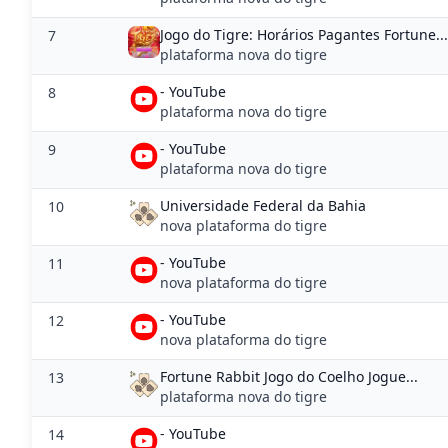
Top 10 Plataformas para Jogar no Tigre em 2026
🎎
Jogo do Tigre: Horários Pagantes Fortune...
7
plataforma nova do tigre
Qual o verdadeiro jogo do Tigre que ganha dinheiro?
Qual o melhor horário para jogar o Jogo do Tigre?
- YouTube
8
Qual o jogo do tigrinho original?
plataforma nova do tigre
- YouTube
- YouTube
9
Qual o verdadeiro jogo do Tigre que ganha dinheiro?
plataforma nova do tigre
Universidade Federal da Bahia
10
nova plataforma do tigre
- YouTube
11
nova plataforma do tigre
- YouTube
12
nova plataforma do tigre
Fortune Rabbit Jogo do Coelho Jogue...
13
plataforma nova do tigre
- YouTube
14