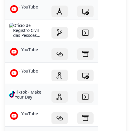
- YouTube
Ofício de
Registro Civil
das Pessoas...
- YouTube
- YouTube
TikTok - Make
Your Day
- YouTube