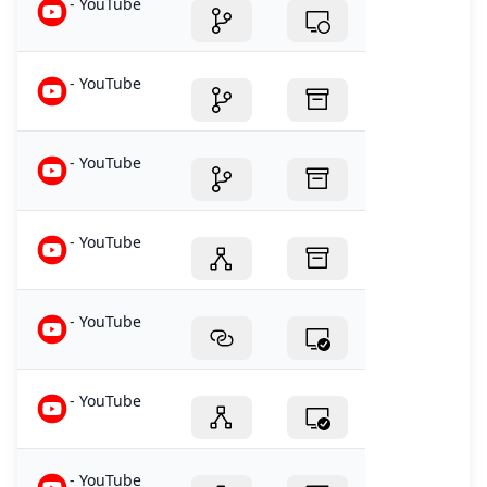
- YouTube
- YouTube
- YouTube
- YouTube
- YouTube
- YouTube
- YouTube