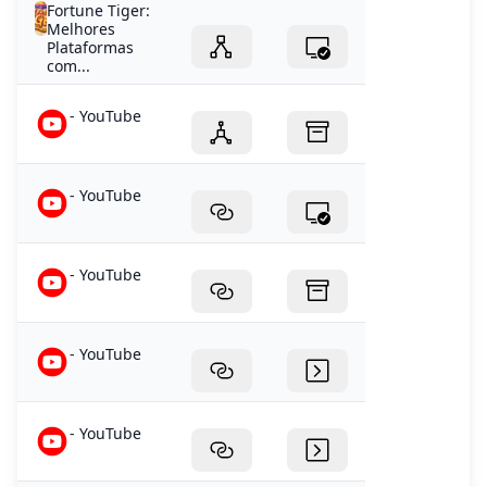
Fortune Tiger:
Melhores
Plataformas
com...
- YouTube
- YouTube
- YouTube
- YouTube
- YouTube