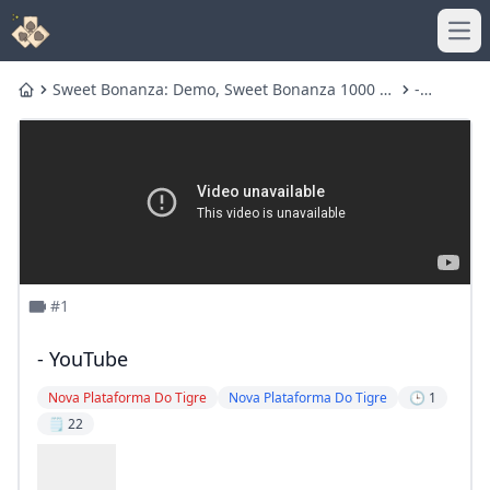
Ope
Sweet Bonanza: Demo, Sweet Bonanza 1000 e
-
Home
Guia do Slot
YouTube
sweet bonanza slot
sweet bonanza slot
sweet bonanza slot
Qual a melhor plataforma para jogar o tigre?
- YouTube
Qual é o melhor horário para jogar o Jogo do Tigre?
- YouTube
Qual a plataforma mais recente do jogo do tigre?
Como apostar no tigrinho?
- YouTube
- YouTube
Ofício de Registro Civil das Pessoas Naturais da 2ª Zona
- YouTube
Qual o melhor horário para jogar a plataforma do tigre?
- YouTube
Melhor Plataforma do Tigrinho em 2026: Onde Jogar Fortu
Quais Plataformas Estão Pagando Agora em 2026
TikTok - Make Your Day
Qual o verdadeiro Jogo do Tigre que ganha dinheiro?
Melhor Plataforma do Tigre Hoje: Multibet Paga Mais em 2
Qual o verdadeiro jogo do Tigrinho?
#1
Qual a principal plataforma do Fortune Tiger?
Fortune Tiger: Melhores Plataformas com Jogo do Tigre (2
Qual é a plataforma do tigre que paga?
sweet bonanza 1000 demo
Qual jogo original do Tigre que ganha dinheiro?
Jogo do Tigrinho Original: O Que É Fortune Tiger e Como F
Fortune Tiger: Qual a Plataforma Que Paga Mais em 202
- YouTube
- YouTube
Qual o melhor horário para jogar o Jogo do Tigre?
- YouTube
- YouTube
- YouTube
- YouTube
- YouTube
- YouTube
Nova Plataforma Do Tigre
Nova Plataforma Do Tigre
🕒 1
Inicial - INFRA S.A.
sweet bonanza 1000 demo
sweet bonanza
sweet bonanza slot
🗒️ 22
- YouTube
Plataforma nova paga de verdade?
Qual a mais nova plataforma do jogo do tigre?
Qual a principal plataforma do Fortune Tiger?
sweet bonanza slot
Qual jogo original do Tigre que ganha dinheiro?
Qual a melhor plataforma para jogar Fortune Tiger?
Qual o jogo do tigrinho original?
- YouTube
Qual é o melhor horário para jogar o Jogo do Tigre?