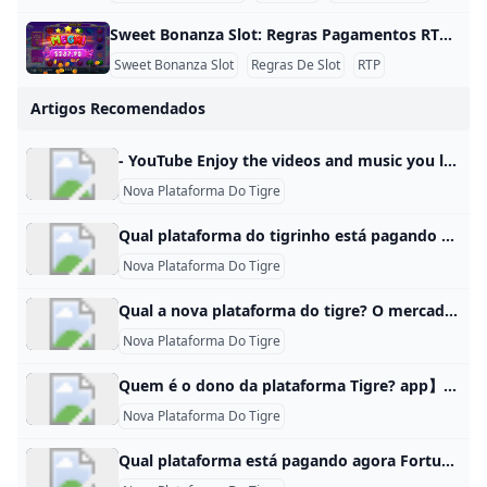
- YouTube
Qual a melhor plataforma nova para ganhar dinheiro?
Qual plataforma está pagando agora Fortune Tiger hoje
Qual é a plataforma nova do tigrinho?
sweet bonanza 1000
sweet bonanza demo
Qual Plataforma Nova Paga Mais em 2026?
Sweet Bonanza Slot: Regras Pagamentos RTP e Volatilidade Sweet Bonanza Slot: Regras, Pagamentos, RTP e Volatilidade O Sweet Bonanza slot utiliza uma grade de símbolos, combinações por quantidade, cascatas e recursos especiais. Para compreender o resultado, é necessário consultar a tabela de pagamentos da versão aberta. Os efeitos visuais apresentam a rodada, mas não revelam antecipadamente quais símbolos aparecerão. Sweet Bonanza usa linhas tradicionais? A mecânica pode avaliar quantidades de símbolos iguais distribuídos na grade, em vez de depender apenas de linhas horizontais ou diagonais tradicionais.
sweet bonanza
- YouTube
5 Plataformas Novas Para Jogar Fortune Tiger em 2024
- YouTube
Qual é o site do jogo do tigrinho?
Sweet Bonanza Slot
Regras De Slot
RTP
Fortune Rabbit Jogo do Coelho Jogue com Dinheiro
Criciúma conhece datas e horários de mais quatro jogos n
sweet bonanza 1000
Como apostar no tigrinho?
sweet bonanza 1000
sweet bonanza
Artigos Recomendados
Qual minuto o Tigre paga hoje?
10 Plataformas de Apostas com Depósito Mínimo de 1 Re
- YouTube
Qual plataforma do tigre é melhor?
Melhor Plataforma do Tigrinho Pagando
- YouTube
Plataforma que Está Pagando Agora no Tigre
Qual o verdadeiro Jogo do Tigre que ganha dinheiro?
Plataforma do Tigre Pagando Agora?
- YouTube
Novas Bets 2026: Melhores Plataformas de Apostas com
sweet bonanza slot
- YouTube
- YouTube Enjoy the videos and music you love, upload original content, and share it all with friends, family, and the world on YouTube.
Qual Jogo do Tigre que realmente paga?
Bônus Sem Depósito: Ganhe Grátis no Cadastro 2026!
Melhores Plataformas do Jogo do Tigre em 2026
- YouTube
Nova Plataforma com Bônus de Cadastro em 2026: Guia 
- YouTube
Qual é o melhor horário para jogar o Jogo do Tigre?
Verificação de Acesso
- YouTube
Qual a nova plataforma do tigre?
Fortune Tiger: Jogo do Tigre Demo (Grátis) e Como Jogar
Nova Plataforma Do Tigre
Jogo do Tigre: Horários Pagantes Fortune Tiger de Hoje!
- YouTube
Qual plataforma do Tigrinho está pagando hoje?
Qual o site do Fortune Tiger?
- YouTube
- YouTube
Qual É a Plataforma do Tigre que Está Pagando Agora? 
- YouTube
- YouTube
Qual a melhor plataforma do Fortune Tiger?
Qual plataforma do tigrinho está pagando agora? TIGRINHO PLATAFORMA NOVA FORTUNE TIGER (GANHAR DINHEIRO) R$1653 POR DIA 03.10.2024 ESTRATEGIA COMO.2 de out. de 2024
Fortune Tiger: Jogo do Tigre Demo (Grátis) e Como Jogar
Qual o site do Fortune Tiger?
Plataforma de apostas mais nova no Brasil
Qual a plataforma mais recente do jogo do tigre?
Qual o verdadeiro jogo do Tigre que ganha dinheiro?
- YouTube
Tigrinho: qual plataforma paga mais?
Nova Plataforma Do Tigre
- YouTube
- YouTube
- YouTube
Qual a melhor plataforma para jogar o jogo do tigre?
Qual a principal plataforma do Fortune Tiger?
Universidade Federal da Bahia
- YouTube
Qual a melhor plataforma para jogar o jogo do tigre?
Quem é o dono da plataforma Tigre?
- YouTube
Plataforma que Está Pagando Agora no Tigre
- YouTube
- YouTube
- YouTube
Qual a nova plataforma do tigre? O mercado de apostas esportivas está em constante crescimento no Brasil, e a novidade que está dando o que falar é o site plataforma nova tigre pagando. Lançado recentemente, o site promete oferecer uma experiência única para os amantes de esportes e jogos de azar.3 days ago
Qual a principal plataforma do Fortune Tiger?
Qual a melhor plataforma do Fortune Tiger?
Como ganhar Pix de R$20 agora
Plataforma Chinesa Que Paga: Alipay e WeChat Pay na C
Nova Plataforma Do Tigre
- YouTube
- YouTube
Qual a plataforma mais recente do jogo do tigre?
Qual o verdadeiro Jogo do Tigre que ganha dinheiro?
sweet bonanza slot
- YouTube
Quem é o dono da plataforma Tigre? app】🙌melhor plataforma do tigre🙌 melhor plataforma do tigre🙌【TigerVIP. app】🙌Cadastre-se agora e receba 50R$ de bônus para slots online, incluindo Neko da Sorte!Sep 22, 2024
sweet bonanza demo
- YouTube
- YouTube
Plataformas do Tigre Que Estão Pagando Muito em 2026
Nova Plataforma Do Tigre
Sweet Bonanza 1000: Como Funciona e O Que Muda no 
sweet bonanza slot
- YouTube
Qual plataforma está pagando agora Fortune Tiger hoje? Onde jogar Fortune Tiger? As melhores plataformas para jogar Fortune Tiger hoje são: Superbet, F12 Bet, Parimatch, Novibet e Sportingbet.Jul 19, 2024
Top 10 Plataformas para Jogar no Tigre em 2026
- YouTube
Nền tảng mới đang trả tiền hiện nay - dữ liệu thực tế và