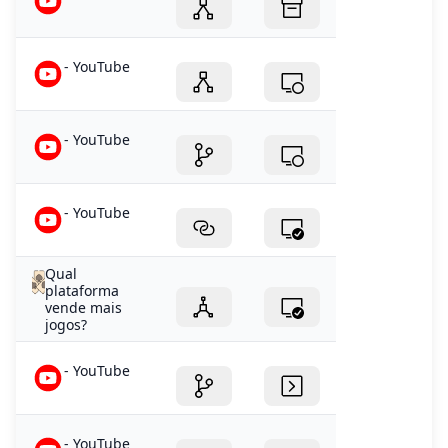
- YouTube
- YouTube
- YouTube
Qual
plataforma
vende mais
jogos?
- YouTube
- YouTube