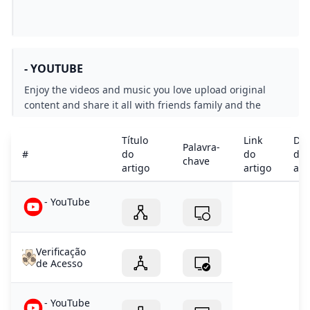
MÍNIMO DE 1 REAL (2024)
nesses horários como se fosse um
- YOUTUBE
Enjoy the videos and music you love upload original
content and share it all with friends family and the
world on YouTube.
sweet bonanza demo
Título
Link
Det
Palavra-
Qual plataforma paga mais?
#
do
do
do
chave
artigo
artigo
art
Plataforma do Tigre Pagando Agora?
- YouTube
Qual é o nome da plataforma do tigre?
- YouTube
Melhor Plataforma do Tigrinho Pagando
- YouTube
Qual a plataforma mais recente do jogo do tigre?
Verificação
de Acesso
Plataforma de apostas mais nova no Brasil
- YouTube
Horários Pagantes Fortune Tiger: Melhores Horas para J
- YouTube