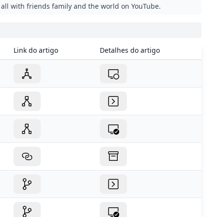
Qual plataforma paga mais?
Fortune Tiger Grátis: Bônus de Cadastro no Jo
- YouTube
- YouTube
t all with friends family and the world on YouTube.
- YouTube
Qual é a plataforma do tigre que paga?
- YouTube
Qual a plataforma nova do tigre que está pag
- YouTube
Qual a melhor plataforma para jogar tigre?
Qual plataforma está pagando hoje Fortune Ti
Qual Jogo do Tigre que realmente paga?
Qual a melhor plataforma para jogar o tigre?
Universidade Federal da Bahia
- YouTube
- YouTube
- YouTube
Link do artigo
Detalhes do artigo
Qual a melhor plataforma do Fortune Tiger?
Qual plataforma do tigrinho está pagando ag
- YouTube
Criciúma conhece datas e horários de mais qua
Universidade Federal da Bahia
- YouTube
Qual plataforma do Tiger está pagando?
Nova Plataforma com Bônus de Cadastro em 2
- YouTube
Fortune Tiger: Melhores Plataformas com Jogo