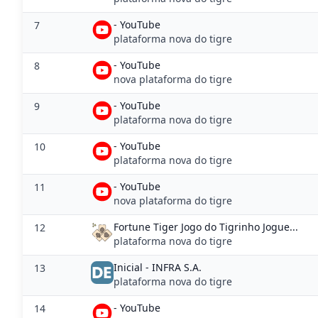
- YouTube
- YouTube
- YouTube
7
plataforma nova do tigre
Criciúma conhece datas e horários de mais quatro jogos
- YouTube
- YouTube
8
Qual plataforma está pagando agora Fortune Tiger?
nova plataforma do tigre
Verificação de Acesso
- YouTube
9
Como apostar no tigrinho?
plataforma nova do tigre
- YouTube
10
plataforma nova do tigre
- YouTube
11
nova plataforma do tigre
Fortune Tiger Jogo do Tigrinho Jogue...
12
plataforma nova do tigre
Inicial - INFRA S.A.
13
plataforma nova do tigre
- YouTube
14