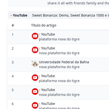
share it all with friends family and t
- YouTube
Sweet Bonanza: Demo, Sweet Bonanza 1000 e G
sweet bonanza 1000
#
Título do artigo
Verificação de Acesso
- YouTube
1
Qual a mais nova plataforma de jogos?
plataforma nova do tigre
Qual plataforma está pagando agora Fortune Tiger ho
Horários Pagantes Fortune Tiger: Melhores Horas para
- YouTube
2
Qual o melhor horário para jogar o Jogo do Tigre?
nova plataforma do tigre
Qual a melhor plataforma para se jogar o tigre?
Universidade Federal da Bahia
3
- YouTube
nova plataforma do tigre
Horário do Tigre: Quando Paga Mais
- YouTube
- YouTube
4
plataforma nova do tigre
Fortune Tiger: Melhores Plataformas com Jogo do Tigr
sweet bonanza slot
- YouTube
5
- YouTube
nova plataforma do tigre
Qual o verdadeiro jogo do Tigre que ganha dinheiro?
- YouTube
6
Melhor Plataforma do Tigre Hoje: Multibet Paga Mais 
plataforma nova do tigre