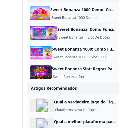
Melhores Plataformas do Jogo do Tigre em 20
- YouTube
Líder Novorizontino é o 2º time com menor mé
Qual plataforma vende mais jogos?
Qual plataforma do tigrinho está pagando ag
Plataforma de Cassino Mais Nova
Que horas a plataforma do tigre está pagand
sweet bonanza
- YouTube
Sweet Bonanza 1000 Demo: Como Jogar Grátis e Testar os Recursos Sweet Bonanza 1000 Demo: Como Jogar Grátis e Testar os Recursos O Sweet Bonanza 1000 demo é uma versão de demonstração destinada a quem deseja conhecer a interface, os símbolos e o funcionamento das rodadas sem utilizar saldo financeiro real. No modo gratuito, a página normalmente apresenta créditos virtuais. Eles permitem testar os controles e acompanhar os resultados, mas não representam dinheiro disponível para retirada. O que é o Sweet Bonanza 1000 demo?
Verificação de Acesso
- YouTube
Verificação de Acesso
Qual plataforma está pagando agora Fortune 
- YouTube
Qual a plataforma oficial do Fortune Tiger?
- YouTube
Qual a mais nova plataforma de jogos?
Sweet Bonanza 1000 Demo
Jogo Grátis
Mod
- YouTube
Universidade Federal da Bahia
- YouTube
Sweet Bonanza 1000 Demo: Como Jogar Grátis 
Nova Plataforma com Bônus de Cadastro em 2
Que horas a plataforma do tigre está pagand
Plataforma que Está Pagando Agora no Tigre
- YouTube
Qual plataforma do tigre é melhor?
Qual jogo original do Tigre que ganha dinheir
Sweet Bonanza: Como Funcionam Símbolos Cascatas e Recursos Sweet Bonanza: Como Funcionam Símbolos, Cascatas e Recursos Sweet Bonanza é um slot digital com tema de doces, frutas e elementos coloridos. Em vez de depender apenas de linhas tradicionais, o jogo pode avaliar quantidades de símbolos distribuídos pela grade de acordo com a tabela de pagamentos. Para entender uma rodada, o usuário deve consultar as regras da versão aberta. A aparência dos símbolos não explica sozinha como uma combinação é calculada.
Qual a melhor plataforma para jogar o tigre?
- YouTube
Qual é a plataforma do tigre que paga?
- YouTube
Nền tảng mới đang trả tiền hiện nay - dữ liệu 
- YouTube
Sweet Bonanza
Slot De Doces
Cascata
Qual é o melhor horário para jogar o Jogo do 
- YouTube
Qual é a plataforma do tigre que paga?
Qual o melhor horário para jogar o Jogo do Ti
- YouTube
Plataforma de apostas mais nova no Brasil
Qual plataforma do Tigrinho está pagando ho
Qual Minuto o Tigre Paga Hoje?
Qual plataforma do tigrinho paga mais?
Qual o jogo do tigrinho original?
Qual É a Plataforma do Tigre que Está Pagan
Qual plataforma paga mais?
Sweet Bonanza 1000: Como Funciona e O Que Muda no Jogo Sweet Bonanza 1000: Como Funciona e O Que Muda no Jogo Sweet Bonanza 1000 é uma variação da série Sweet Bonanza. Ela mantém a temática de doces e frutas, mas pode apresentar parâmetros, valores de multiplicador e recursos diferentes do título original. O número presente no nome não deve ser interpretado isoladamente como promessa de retorno. Para entender a versão, é necessário consultar sua própria tabela de pagamentos. Sweet Bonanza 1000 é igual ao original?
Qual a principal plataforma do Fortune Tiger?
Qual plataforma do tigrinho está pagando ag
Fortune Tiger é Confiável?
Qual plataforma está pagando hoje Fortune Ti
Plataforma Nova que Paga Muito
Sweet Bonanza 1000
Slot 1000
Multiplica
- YouTube
- YouTube
Plataforma nova paga de verdade?
Qual a melhor plataforma do Fortune Tiger?
Qual plataforma do tigrinho paga mais?
sweet bonanza demo
sweet bonanza 1000 demo
Qual plataforma do tigrinho está pagando ag
Sweet Bonanza Slot: Regras Pagamentos RTP e Volatilidade Sweet Bonanza Slot: Regras, Pagamentos, RTP e Volatilidade O Sweet Bonanza slot utiliza uma grade de símbolos, combinações por quantidade, cascatas e recursos especiais. Para compreender o resultado, é necessário consultar a tabela de pagamentos da versão aberta. Os efeitos visuais apresentam a rodada, mas não revelam antecipadamente quais símbolos aparecerão. Sweet Bonanza usa linhas tradicionais? A mecânica pode avaliar quantidades de símbolos iguais distribuídos na grade, em vez de depender apenas de linhas horizontais ou diagonais tradicionais.
sweet bonanza slot
- YouTube
Slots que Mais Pagam 2025: Guia Prático com R
Qual Minuto o Tigre Paga Hoje?
- YouTube
Sweet Bonanza Slot
Regras De Slot
RTP
Qual a melhor plataforma para jogar Fortune 
Qual a plataforma oficial do Fortune Tiger?
sweet bonanza demo
Plataforma nova paga de verdade?
sweet bonanza 1000 demo
sweet bonanza 1000
Artigos Recomendados
10 Plataformas Que Mais Pagam no Brasil em
Qual é a nova plataforma do tigrinho?
Ofício de Registro Civil das Pessoas Naturais 
Qual o melhor horário para jogar o Jogo do Ti
Qual o jogo do tigrinho original?
- YouTube
Qual Jogo Tá Pagando Agora? Top 15 Platafo
- YouTube
- YouTube
Como apostar no tigrinho?
Fortune Rabbit: Jogo do Coelho Demo (Grátis)
sweet bonanza slot
Qual a melhor plataforma para se jogar o tigr
Qual o verdadeiro jogo do Tigrinho? O que é o Jogo do Tigrinho A dinâmica já é conhecida e aparentemente simples: é preciso alinhar três símbolos idênticos (como frutas, barras e sinos) em três linhas e, se a combinação aparecer, a promessa envolve ganhos substanciais.30 May 2024
Plataforma Nova que Paga Muito
Plataforma que Está Pagando Hoje
- YouTube
- YouTube
Criciúma conhece datas e horários de mais qua
- YouTube
Qual plataforma do tigrinho paga mais?
- YouTube
Qual é o nome da plataforma do tigre?
Jogo do Tigrinho Original: O Que É Fortune T
- YouTube
Plataforma Nova Do Tigre
Fortune Tiger 777: Jogo do Tigrinho 777 Online 
Fortune Tiger: Qual a Plataforma Que Paga M
- YouTube
Como apostar no tigrinho?
Plataforma Nova que Paga Muito
Melhor Plataforma do Tigre Hoje: Multibet Pa
Qual plataforma está pagando hoje Fortune Ti
Qual a mais nova plataforma do jogo do tigre?
- YouTube
Líder Novorizontino é o 2º time com menor mé
Qual a melhor plataforma para jogar o jogo do tigre? As melhores plataformas para jogar Fortune Tiger em 2024 são F12. Bet, Novibet e Sportingbet. O Fortune Tiger, também chamado de jogo do tigrinho, é um dos jogos de apostas mais populares do momento. Se você tiver sorte, planejar-se e jogar com responsabilidade, pode ganhar uns bons trocados com ele.Jul 19, 2024
Qual é a plataforma nova do tigrinho?
- YouTube
Qual plataforma vende mais jogos?
Plataforma que Está Pagando Agora no Tigre
Plataforma do Tigre Dá Dinheiro?
Qual a plataforma mais nova do Fortune Tiger
Qual a plataforma mais nova do Fortune Tiger