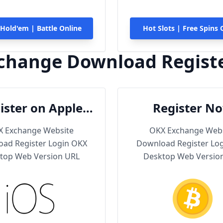
 Hold'em | Battle Online
Hot Slots | Free Spins 
change Download Registe
ister on Apple
Register N
App Store
X Exchange Website
OKX Exchange Webs
ad Register Login OKX
Download Register Lo
top Web Version URL
Desktop Web Versio