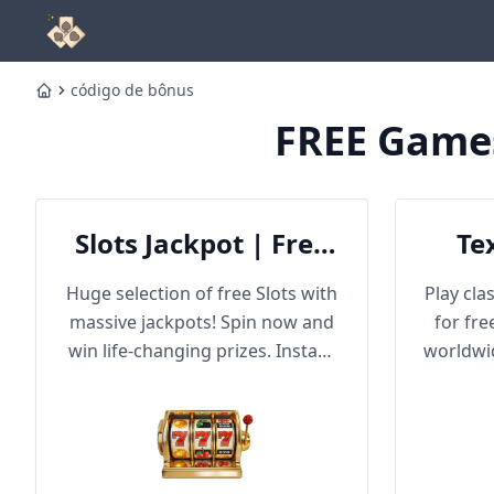
código de bônus
Home
FREE Games
Slots Jackpot | Free
Te
Play & Win Big
B
Huge selection of free Slots with
Play cla
massive jackpots! Spin now and
for fre
win life-changing prizes. Instant
worldwi
play, real excitement!
skills,