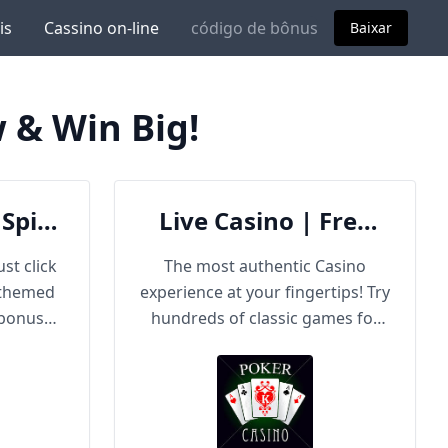
is
Cassino on-line
código de bônus
Baixar
 & Win Big!
 Spins
Live Casino | Free
Trial Play
st click
The most authentic Casino
 themed
experience at your fingertips! Try
 bonus
hundreds of classic games for
 fun!
free, feel the thrill, win real
rewards!