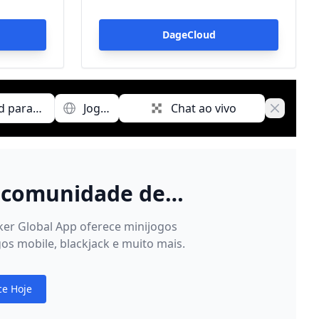
DageCloud
d para
Jogo
Chat ao vivo
Close ba
oid
H5
r comunidade de
h games do mundo
ker Global App oferece minijogos
os mobile, blackjack e muito mais.
e Hoje
ons