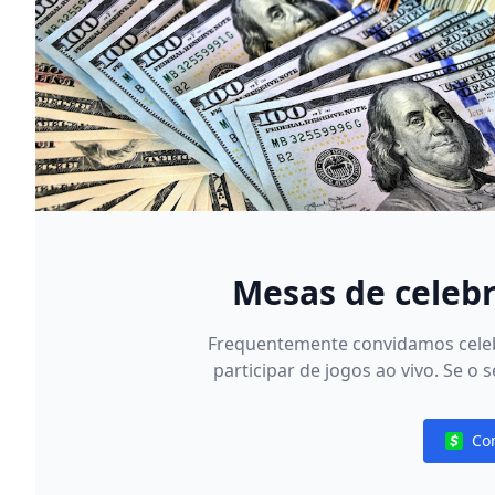
- YouTube
- YouTube
Qual o jogo do tigrinho original?
Qual a plataforma oficial do Fortune Tiger?
Qual a melhor plataforma do Fortune Tiger?
Fortune Tiger Jogo do Tigrinho Jogue com Dinheiro
Melhores Plataformas do Jogo do Ti
- YouTube
EK motorcycle chain size 520 SRX2 100 links
- YouTube
- YouTube
- YouTube
- YouTube
Horários Pagantes Fortune Tiger: Me
- YouTube
- YouTube
Onde jogar Fortune Tiger?
Qual Jogo do Tigre que realmente paga?
Qual a mais nova plataforma de jogos?
Qual plataforma do tigre é melhor?
sweet bonanza demo
- YouTube
Qual a melhor plataforma para jogar o tigre?
- YouTube
Fortune Rabbit Jogo do Coelho Jogue com Dinheiro
- YouTube
- YouTube
Qual plataforma do Tigrinho está p
- YouTube
Que horas a plataforma do tigre está pagando?
EK motorcycle chain size 520 SRX2 100 links
- YouTube
- YouTube
Qual o verdadeiro Jogo do Tigre que ganha dinheiro?
Qual a melhor plataforma para jogar
- YouTube
Qual É a Plataforma do Tigre que Está Pagando Agora
Onde jogar Fortune Tiger?
- YouTube
Que horas a plataforma do tigre está pagando?
- YouTube
- YouTube
Como apostar no tigrinho?
- YouTube
- YouTube
Qual plataforma vende mais jogos?
- YouTube
TikTok - Make Your Day
TikTok - Make Your Day
- YouTube
Fortune Tiger: Qual a Plataforma Que Paga Mais em 2
- YouTube
sweet bonanza 1000
sweet bonanza slot
sweet bonanza 1000 demo
- YouTube
sweet bonanza slot
sweet bonanza
sweet bonanza slot
- YouTube
- YouTube
Fortune Tiger: Melhores Plataformas com Jogo do Tigr
Qual o verdadeiro jogo do Tigrinho?
Qual é o melhor horário para jogar o Jogo do Tigre?
Quem é o dono da plataforma Tigre?
- YouTube
- YouTube
Qual plataforma do tigrinho é confiável?
Bet7K Apostas e Cassino online Regulamentado no Bras
Qual o jogo do tigrinho original?
Top 10 Plataformas para Jogar no Tigre em 2026
- YouTube
Qual a melhor plataforma para jogar o jogo do tigre?
- YouTube
Nova Plataforma do Joguinho do Tigre: Bônus Bug e o
Novas Casas de Apostas 2025: BetMGM Betano Novibet
Mesas de celebr
Qual o verdadeiro jogo do Tigre que
Qual a melhor plataforma para jogar o tigre?
- YouTube
Qual plataforma está pagando hoje Fortune Tiger?
Plataformas Novas que Estão Pagando em 2026: Quais 
Qual a mais nova plataforma de jogos?
Sweet Bonanza 1000 Demo: Como Jogar Grátis e Testar
- YouTube
Qual o jogo do tigrinho original?
Qual é a plataforma do tigre que paga?
Qual é o nome da plataforma do tigre?
Qual Jogo do Tigre que realmente paga?
Qual plataforma está pagando agora Fortune Tiger ho
- YouTube
Verificação de Acesso
Frequentemente convidamos celeb
Inicial - INFRA S.A.
- YouTube
- YouTube
Verificação de Acesso
Fortune Tiger é Confiável?
- YouTube
participar de jogos ao vivo. Se o 
Fortune Rabbit Jogo do Coelho Jogue com Dinheiro
- YouTube
- YouTube
- YouTube
Qual plataforma do Tiger está pagando?
Qual é o nome da plataforma do tigre?
sweet bonanza 1000 demo
chance de competir
Qual jogo original do Tigre que ganha dinheiro?
Qual plataforma está mais pagando no momento?
Horários Pagantes Fortune Tiger: Melhores Horas para
- YouTube
Qual a melhor plataforma nova para ganhar dinheiro?
- YouTube
Qual é a plataforma do tigre que pa
- YouTube
Qual a melhor plataforma para jogar o tigre?
- YouTube
- YouTube
Qual a plataforma mais nova do Fortune Tiger?
Horário do Tigre: Quando Paga Mais
Co
- YouTube
Notific
Qual a melhor plataforma do Fortune Tiger?
Fortune Rabbit Jogo do Coelho Jogue com Dinheiro
Qual a mais nova plataforma do jogo do tigre?
5 Plataformas Novas Para Jogar Fortune Tiger em 2024
- YouTube
- YouTube
Qual o site do jogo do tigrinho?
- YouTube
Qual o melhor horário para jogar a plataforma do tigr
- YouTube