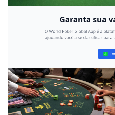
Qual o jogo do tigrinho original?
Nova Plataforma do Joguinho do Tigre: Bônus Bug e o
Qual a melhor plataforma para jogar Fortune Tiger?
Qual a mais nova plataforma de jogos?
sweet bonanza slot
sweet bonanza 1000 demo
sweet bonanza demo
- YouTube
sweet bonanza 1000 demo
sweet bonanza slot
sweet bonanza slot
Slots que Mais Pagam 2025: Guia Prático com RTP Volat
Plataforma de Cassino Mais Nova
- YouTube
Sweet Bonanza: Como Funcionam Símbolos Cascatas e
Novas Bets 2026: Melhores Plataformas de Apostas c
Fortune Tiger 777: Jogo do Tigrinho 777 Online - Site Of
- YouTube
Garanta sua v
Horários Pagantes Fortune Tiger: Melhores Horas para
- YouTube
Qual a mais nova plataforma do jogo do tigre?
Quais Plataformas Estão Pagando Agora em 2026
Horários Pagantes Fortune Tiger: Melhores Horas para
Melhor Plataforma do Tigrinho em 2026: Onde Jogar F
- YouTube
presenciais World
Qual Plataforma Paga Mais Tigrinho em 2026?
Qual plataforma do tigrinho está pagando agora?
Universidade Federal da Bahia
Qual a melhor plataforma do Fortune Tiger?
- YouTube
- YouTube
Qual Minuto o Tigre Paga Hoje?
O World Poker Global App é a plata
- YouTube
Qual a melhor plataforma para se jogar o tigre?
TikTok - Make Your Day
Qual o jogo do tigrinho original?
EK motorcycle chain size 520 SRX2 100 links
- YouTube
Qual é a plataforma do tigre que paga?
mu
ajudando você a se classificar par
Qual a plataforma mais nova do Fortune Tiger?
- YouTube
- YouTube
- YouTube
- YouTube
5 Plataformas Novas Para Jogar Fortune Tiger em 2024
Qual a melhor plataforma para jogar o jogo do tigre?
sweet bonanza slot
Qual a nova plataforma do tigre?
- YouTube
Qual a plataforma mais recente do jogo do tigre?
Inicial - INFRA S.A.
Qual plataforma paga mais?
Sweet Bonanza: Como Funcionam Símbolos Cascatas e
Fortune Tiger: Melhores Plataformas com Jogo do Tigr
- YouTube
Qual a melhor plataforma para jogar o tigre?
- YouTube
Universidade Federal da Bahia
- YouTube
Qual plataforma está pagando agora Fortune Tiger ho
- YouTube
Co
Qual é o site do jogo do tigrinho?
Notific
Qual plataforma do tigrinho paga mais?
- YouTube
Melhor Plataforma do Tigrinho Pagando
- YouTube
Qual a plataforma que mais paga no Fortune Tiger?
Tigrinho: qual plataforma paga mais?
- YouTube
- YouTube
- YouTube
Qual a melhor plataforma do Fortune Tiger?
- YouTube
Qual a mais nova plataforma do tigre?
- YouTube
Plataforma que Está Pagando Hoje
Qual Jogo Tá Pagando Agora? Top 15 Plataformas Pag
- YouTube
Tigrinho: qual plataforma paga mais?
sweet bonanza demo
sweet bonanza slot
sweet bonanza demo
- YouTube
Qual plataforma do tigrinho está pagando agora?
Qual a mais nova plataforma de jogos?
- YouTube
sweet bonanza
sweet bonanza 1000
sweet bonanza 1000
Qual a plataforma do tigrinho que mais paga?
- YouTube
Plataformas Novas que Estão Pagando em 2026: Quais 
Sweet Bonanza 1000: Como Funcion
- YouTube
Tigrinho: qual plataforma paga mais?
Fortune Rabbit Jogo do Coelho Jogue com Dinheiro
Nền tảng mới đang trả tiền hiện nay - dữ liệu thực tế 
Qual o verdadeiro jogo do Tigrinho?
Melhores Plataformas do Jogo do Tigre em 2026
Plataforma do Tigre Pagando Agora
Nova Plataforma do Joguinho do Tigre: Bônus Bug e o
- YouTube
- YouTube
Fortune Tiger Jogo do Tigrinho Jogue com Dinheiro
Qual plataforma está pagando mais hoje?
Qual plataforma está pagando mais hoje?
- YouTube
- YouTube
Qual a plataforma mais nova do Fortune Tiger?
Qual Plataforma Nova Paga Mais em 2026?
Fortune Tiger Jogo do Tigrinho Jogue com Dinheiro
Qual o jogo do tigrinho original?
Qual a mais nova plataforma de jogos?
- YouTube
Qual é o site do jogo do tigrinho?
- YouTube
Qual plataforma do tigrinho é confiável?
- YouTube
Qual plataforma vende mais jogos?
Qual a melhor plataforma nova para ganhar dinheiro?
- YouTube
TikTok - Make Your Day
Qual É a Plataforma do Tigre que Está Pagando Agora
Qual o site do jogo do tigrinho?
- YouTube
Plataformas do Tigre Que Estão Pagando Muito em 20
- YouTube
sweet bonanza slot
Qual a melhor plataforma para jogar tigre?
Qual é o nome da plataforma do tigre?
- YouTube
Qual o jogo do tigrinho original?
Quem é o dono da plataforma Tigre?
Qual a plataforma mais nova do Fortune Tiger?