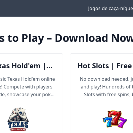
Jogos de caça-níque
 to Play – Download Now
xas Hold'em |
Hot Slots | Free
attle Online
Online
ssic Texas Hold'em online
No download needed, ju
e! Compete with players
and play! Hundreds of
de, showcase your poker
Slots with free spins,
 and win real cash prizes!
rounds, and non-stop