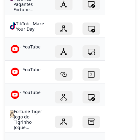
Pagantes
Fortune...
TikTok - Make
Your Day
- YouTube
- YouTube
- YouTube
Fortune Tiger
Jogo do
Tigrinho
Jogue...