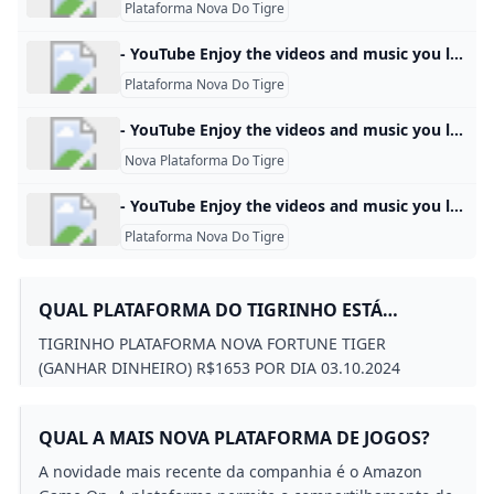
Plataforma Nova Do Tigre
Qual a plataforma mais nova do Fortune Tiger?
- YouTube
TikTok - Make Your Day
Qual o verdadeiro jogo do Tigrinho?
- YouTube
Qual o verdadeiro jogo do Tigre que ganha dinheiro?
sweet bonanza slot
- YouTube
- YouTube
- YouTube Enjoy the videos and music you love, upload original content, and share it all with friends, family, and the world on YouTube.
- YouTube
- YouTube
Nova Plataforma do Joguinho do Tigre: Bônus Bug e o Q
- YouTube
Plataforma Nova Do Tigre
- YouTube
- YouTube
- YouTube
sweet bonanza slot
- YouTube
Fortune Tiger: Jogo do Tigre Demo (Grátis) e Como Jogar
Qual É a Plataforma do Tigre que Está Pagando Agora? 
- YouTube Enjoy the videos and music you love, upload original content, and share it all with friends, family, and the world on YouTube.
Qual plataforma está pagando hoje Fortune Tiger?
Qual a melhor plataforma para jogar tigre?
- YouTube
Qual plataforma do Tigrinho está pagando hoje?
Nova Plataforma Do Tigre
Novas Casas de Apostas 2025: BetMGM Betano Novibet S
- YouTube
- YouTube
sweet bonanza slot
sweet bonanza demo
- YouTube
- YouTube
Melhor Plataforma do Tigrinho em 2026: Onde Jogar For
- YouTube Enjoy the videos and music you love, upload original content, and share it all with friends, family, and the world on YouTube.
Qual a nova plataforma do tigre?
Qual a principal plataforma do Fortune Tiger?
- YouTube
Qual plataforma do tigre é melhor?
Account Suspended
Qual Jogo do Tigre que realmente paga?
Plataforma Nova Do Tigre
🎎
Qual a melhor plataforma nova para ganhar dinheiro?
- YouTube
sweet bonanza slot
Qual a melhor plataforma para jogar Fortune Tiger?
sweet bonanza demo
sweet bonanza 1000 demo
Universidade Federal da Bahia
- YouTube
Melhor Plataforma do Tigre Hoje: Multibet Paga Mais em
EK motorcycle chain size 520 SRX2 100 links
Qual o jogo do tigrinho original?
Qual plataforma do Tigrinho está pagando hoje?
Qual o site do jogo do tigrinho?
Qual É a Plataforma do Tigre que Está Pagando Agora? 
- YouTube
Qual Plataforma Paga Mais Tigrinho em 2026?
QUAL PLATAFORMA DO TIGRINHO ESTÁ
Qual o site do jogo do tigrinho?
Melhor Plataforma do Tigrinho Pagando
- YouTube
Verificação de Acesso
Universidade Federal da Bahia
EK motorcycle chain size 520 SRX2 100 links
sweet bonanza 1000 demo
PAGANDO AGORA?
- YouTube
Sweet Bonanza 1000 Demo: Como Jogar Grátis e Testar o
TIGRINHO PLATAFORMA NOVA FORTUNE TIGER
- YouTube
Fortune Tiger: Jogo do Tigre Demo (Grátis) e Como Jogar
Qual é o melhor horário para jogar o Jogo do Tigre?
- YouTube
Qual Plataforma Nova Paga Mais em 2026?
Qual o melhor horário para jogar o Jogo do Tigre?
Qual Jogo do Tigre que realmente paga?
(GANHAR DINHEIRO) R$1653 POR DIA 03.10.2024
Qual bet está pagando agora
Qual o verdadeiro jogo do Tigrinho?
Qual a melhor plataforma nova para ganhar dinheiro?
Qual o site do jogo do tigrinho?
Qual Jogo do Tigre que realmente paga?
Qual o site do Fortune Tiger?
ESTRATEGIA COMO.2 de out. de 2024
Qual plataforma do tigrinho paga mais?
- YouTube
Qual o site do jogo do tigrinho?
Como apostar no tigrinho?
sweet bonanza
Qual a melhor plataforma para jogar o tigre?
- YouTube
Nova Plataforma do Joguinho do Tigre: Bônus Bug e o Q
- YouTube
Melhor Plataforma do Tigre Hoje: Multibet Paga Mais em
- YouTube
QUAL A MAIS NOVA PLATAFORMA DE JOGOS?
Bônus Sem Depósito: Ganhe Grátis no Cadastro 2026!
- YouTube
Qual bet está pagando agora
Verificação de Acesso
Qual a nova plataforma do tigre?
- YouTube
Qual plataforma do tigrinho está pagando agora?
Qual o jogo do tigrinho original?
Qual o melhor horário para jogar a plataforma do tigre?
- YouTube
A novidade mais recente da companhia é o Amazon
Plataformas do Tigre Que Estão Pagando Muito em 2026
Qual a plataforma mais nova do Fortune Tiger?
sweet bonanza 1000 demo
- YouTube