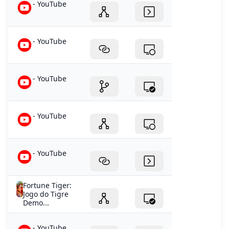
- YouTube
- YouTube
- YouTube
- YouTube
- YouTube
Fortune Tiger:
Jogo do Tigre
Demo...
- YouTube