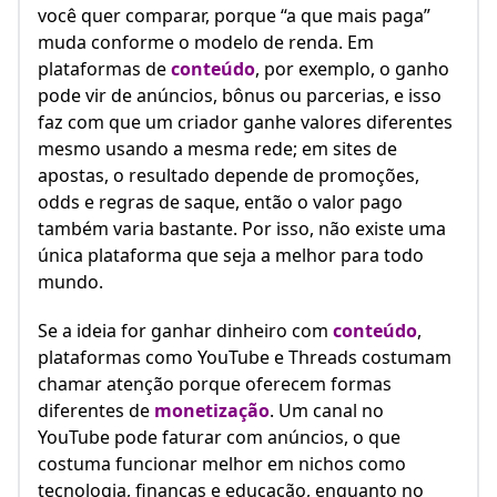
Qual a plataforma que mais paga no Fortune Tiger?
- YouTube
você quer comparar, porque “a que mais paga”
Qual plataforma do tigrinho é confiável?
Qual o site do Fortune Tiger?
muda conforme o modelo de renda. Em
Quais Plataformas Estão Pagando Agora em 2026
Qual o melhor horário para jogar a plataforma do tigre?
plataformas de
conteúdo
, por exemplo, o ganho
Criciúma conhece datas e horários de mais quatro jogos na 
Qual a plataforma mais nova do Fortune Tiger?
pode vir de anúncios, bônus ou parcerias, e isso
Qual tigrinho paga no cadastro? Guia An toàn e Transparê
- YouTube
faz com que um criador ganhe valores diferentes
- YouTube
Qual a melhor plataforma para se jogar o tigre?
mesmo usando a mesma rede; em sites de
- YouTube
- YouTube
apostas, o resultado depende de promoções,
- YouTube
- YouTube
odds e regras de saque, então o valor pago
também varia bastante. Por isso, não existe uma
única plataforma que seja a melhor para todo
mundo.
Se a ideia for ganhar dinheiro com
conteúdo
,
plataformas como YouTube e Threads costumam
chamar atenção porque oferecem formas
diferentes de
monetização
. Um canal no
YouTube pode faturar com anúncios, o que
costuma funcionar melhor em nichos como
tecnologia, finanças e educação, enquanto no