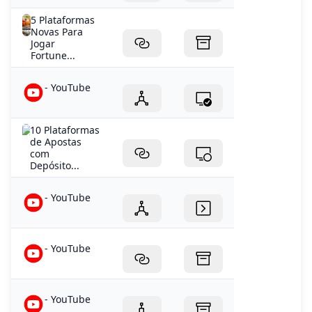
5 Plataformas
Novas Para
Jogar
Fortune...
- YouTube
10 Plataformas
de Apostas
com
Depósito...
- YouTube
- YouTube
- YouTube