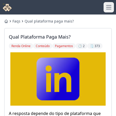
Ope
Faqs
Qual plataforma paga mais?
Home
sweet bonanza slot
sweet bonanza demo
Qual Plataforma Paga Mais?
Jogo do Tigre: Horários Pagantes Fortune Tiger de Hoje! J
Fortune Tiger: Jogo do Tigre Demo (Grátis) e Como Jogar
- YouTube
Qual o verdadeiro Jogo do Tigre que ganha dinheiro?
Renda Online
Conteúdo
Pagamentos
🕒 2
🗒️ 373
Criciúma conhece datas e horários de mais quatro jogos na 
- YouTube
- YouTube
Qual tigrinho paga no cadastro? Guia An toàn e Transparê
Qual o jogo do tigrinho original?
- YouTube
Que horas a plataforma do tigre está pagando?
- YouTube
- YouTube
Qual Minuto o Tigre Paga Hoje?
Fortune Rabbit Jogo do Coelho Jogue com Dinheiro
- YouTube
- YouTube
Qual a melhor plataforma para jogar Fortune Tiger?
Qual bet está pagando agora
TikTok - Make Your Day
sweet bonanza
sweet bonanza 1000
Jogo do Tigrinho: qual é o oficial?
Qual a melhor plataforma para jogar o jogo do tigre?
Universidade Federal da Bahia
Account Suspended
A resposta depende do tipo de plataforma que