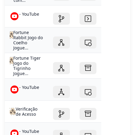
com...
- YouTube
Fortune
Rabbit Jogo do
Coelho
Jogue...
Fortune Tiger
Jogo do
Tigrinho
Jogue...
- YouTube
Verificação
de Acesso
- YouTube