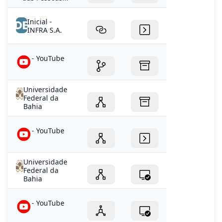
Inicial -
INFRA S.A.
- YouTube
Universidade
Federal da
Bahia
- YouTube
Universidade
Federal da
Bahia
- YouTube