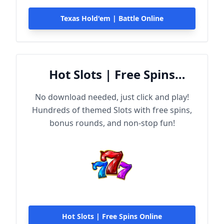
Texas Hold'em | Battle Online
Hot Slots | Free Spins
Online
No download needed, just click and play!
Hundreds of themed Slots with free spins,
bonus rounds, and non-stop fun!
Hot Slots | Free Spins Online