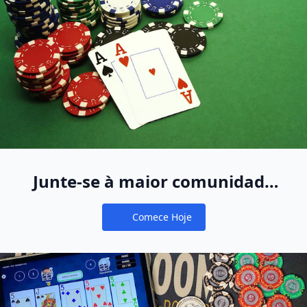
Qual o site do jogo do tigrinho?
Fortune Tiger: Qual a Plataforma Que Paga Mais em 2026
- YouTube
Qual é a plataforma do tigre que paga?
Fortune Tiger: Jogo do Tigre Demo (Grátis) e Como Jogar
Qual o jogo do tigrinho original?
- YouTube
Qual a melhor plataforma nova para ganhar dinheiro?
Jogo do Tigrinho Original: O Que É Fortune Tiger e Como F
Qual plataforma está pagando agora Fortune Tiger?
Qual a mais nova plataforma de jogos?
Qual o melhor horário para jogar a plataforma do tigre?
Qual é a nova plataforma do tigrinho?
Qual bet está pagando agora
- YouTube
- YouTube
- YouTube
Qual o jogo do tigrinho original?
- YouTube
Novas Casas de Apostas 2025: BetMGM Betano Novibet Sta
Qual a plataforma que mais paga no Fortune Tiger?
- YouTube
- YouTube
- YouTube
5 Plataformas Novas Para Jogar Fortune Tiger em 2024
- YouTube
- YouTube
- YouTube
Qual a mais nova plataforma do tigre?
Qual a plataforma oficial do Fortune Tiger?
- YouTube
Qual a melhor plataforma para jogar o jogo do tigre?
Qual é o melhor horário para jogar o Jogo do Tigre?
Qual é o site do jogo do tigrinho?
sweet bonanza demo
sweet bonanza 1000 demo
sweet bonanza
Qual Plataforma Paga Mais Tigrinho em 2026?
- YouTube
Líder Novorizontino é o 2º time com menor média de posse 
Junte-se à maior comunidade
Qual é o nome da plataforma do tigre?
Qual é a plataforma do tigre que paga?
Qual a melhor plataforma para se jogar o tigre?
Plataforma que Está Pagando Hoje
- YouTube
Criciúma conhece datas e horários de mais quatro jogos na 
de jogadores de cash games do
Qual a nova plataforma do tigre?
Fortune Tiger 777: Jogo do Tigrinho 777 Online - Site Oficia
- YouTube
Comece Hoje
mundo
Notifications
Qual a melhor plataforma para jogar tigre?
Qual a melhor plataforma para jogar o jogo do tigre?
- YouTube
Qual plataforma está pagando hoje Fortune Tiger?
Qual plataforma está pagando hoje Fortune Tiger?
Fortune Rabbit Jogo do Coelho Jogue com Dinheiro
Plataforma do Tigre Dá Dinheiro?
- YouTube
- YouTube
Qual é o melhor horário para jogar o Jogo do Tigre?
Qual plataforma do tigre é melhor?
Novas Bets 2026: Melhores Plataformas de Apostas com B
Sweet Bonanza 1000 Demo: Como Jogar Grátis e Testar os 
Plataforma que Está Pagando Agora no Tigre
Qual Minuto o Tigre Paga Hoje?