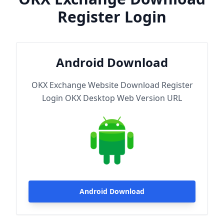
Register Login
Android Download
OKX Exchange Website Download Register
Login OKX Desktop Web Version URL
Android Download