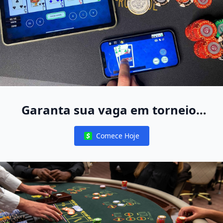
Fortune Tiger é Confiável?
Qual plataforma está pagando agora Fortune Tiger hoje?
Qual a plataforma nova do tigre que está pagando?
Garanta sua vaga em torneios
presenciais World Poker Free
sweet bonanza
Fortune Tiger Jogo do Tigrinho Jogue com Dinheiro
Comece Hoje
App pelo mundo
Notifications
- YouTube
- YouTube
sweet bonanza slot
sweet bonanza 1000 demo
sweet bonanza slot
sweet bonanza 1000 demo
sweet bonanza slot
sweet bonanza 1000
Account Suspended
Qual a melhor plataforma para jogar Fortune Tiger?
Qual a mais nova plataforma do tigre?
Qual plataforma do tigre é melhor?
Qual o site do Fortune Tiger?
Qual o jogo do tigrinho original?
Plataforma do Tigre Pagando Agora?
- YouTube
Qual o site do Fortune Tiger?
Qual a plataforma do tigrinho que mais paga?
- YouTube
EK motorcycle chain size 520 SRX2 100 links
Qual Plataforma Paga Mais Tigrinho em 2026?
Qual o site do Fortune Tiger?
Qual a melhor plataforma nova para ganhar dinheiro?
Qual a plataforma mais nova do Fortune Tiger?
- YouTube
- YouTube
- YouTube
- YouTube
Líder Novorizontino é o 2º time com menor média de posse 
Fortune Rabbit: Jogo do Coelho Demo (Grátis) e Como 
- YouTube
Fortune Tiger 777: Jogo do Tigrinho 777 Online - Site Oficia
- YouTube
Sweet Bonanza: Como Funcionam Símbolos Cascatas e Rec
Qual Jogo do Tigre que realmente paga?
- YouTube
Qual o melhor horário para jogar o Jogo do Tigre?