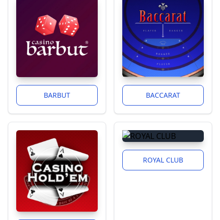
BARBUT
BACCARAT
ROYAL CLUB