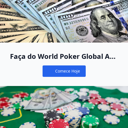
Qual é o nome da plataforma do tigre?
Qual a Mais Nova Bet em 2026? Descubra Agora!
- YouTube
- YouTube
- YouTube
TikTok - Make Your Day
10 Plataformas de Apostas com Depósito Mínimo de 1 
Qual plataforma paga mais?
Plataforma do Tigre Pagando Agora?
Qual plataforma está pagando mais hoje?
- YouTube
- YouTube
Horários Pagantes Fortune Tiger: Melhores Horas para Jog
sweet bonanza 1000
Qual a Mais Nova Bet em 2026? Descubra Agora!
Fortune Rabbit Jogo do Coelho Jogue com Dinheiro
- YouTube
Plataforma do Tigre Dá Dinheiro?
Qual a melhor plataforma para jogar Fortune Tiger?
- YouTube
Melhor Plataforma do Tigre Hoje: Multibet Paga Mais
Fortune Tiger: Qual a Plataforma Que Paga Mais em 2026
Plataforma de apostas mais nova no Brasil
Universidade Federal da Bahia
- YouTube
Qual É a Plataforma do Tigre que Está Pagando Agora? A 
Plataforma de Cassino Mais Nova
- YouTube
- YouTube
Como ganhar Pix de R$20 agora
- YouTube
Nova Plataforma com Bônus de Cadastro em 2026: Guia Rá
Slots que Mais Pagam 2025: Guia Prático com RTP Volatilid
Sweet Bonanza 1000: Como Funciona e O Que Muda no Jo
- YouTube
sweet bonanza 1000 demo
sweet bonanza 1000
sweet bonanza slot
sweet bonanza
sweet bonanza 1000 demo
sweet bonanza demo
TikTok - Make Your Day
Plataforma de Cassino Mais Nova
- YouTube
Fortune Tiger: Jogo do Tigre Demo (Grátis) e Como Jogar
- YouTube
Fortune Tiger é Confiável?
- YouTube
Qual a melhor plataforma para jogar tigre?
- YouTube
Qual a nova plataforma do tigre?
Qual o melhor horário para jogar o Jogo do Tigre?
Qual a principal plataforma do Fortune Tiger?
10 Plataformas Que Mais Pagam no Brasil em 2026
- YouTube
Qual plataforma do tigrinho está pagando agora?
Faça do World Poker Global App
Qual plataforma do tigre é melhor?
Fortune Rabbit Jogo do Coelho Jogue com Dinheiro
Qual a melhor plataforma para jogar o tigre?
Qual é o site do jogo do tigrinho?
Fortune Tiger: Qual a Plataforma Que Paga Mais em 2026
Plataforma Nova que Paga Muito
Top 10 Plataformas para Jogar no Tigre em 2026
Qual a melhor plataforma nova para ganhar dinheiro?
- YouTube
- YouTube
- YouTube
Como ganhar Pix de R$20 agora
Qual plataforma do tigrinho é confiável?
sua nova casa do pôquer online
- YouTube
Melhor Plataforma do Tigre Hoje: Multibet Paga Mais em 2
- YouTube
- YouTube
TikTok - Make Your Day
- YouTube
- YouTube
Comece Hoje
TikTok - Make Your Day
Notifications
Melhor Plataforma do Tigrinho Pagando
Qual a mais nova plataforma do tigre?
Fortune Tiger é Confiável?
Plataforma de apostas mais nova no Brasil
Qual é o melhor horário para jogar o Jogo do Tigre?
- YouTube
Fortune Tiger: Qual a Plataforma Que Paga Mais em 2
- YouTube
Qual o melhor horário para jogar a plataforma do tigre?
Qual plataforma está pagando mais hoje?
Melhores Plataformas do Jogo do Tigre em 2026
- YouTube
- YouTube
Jogo do Tigrinho Original: O Que É Fortune Tiger e Como F
Líder Novorizontino é o 2º time com menor média de posse 
- YouTube
Horário do Tigre: Quando Paga Mais
Qual a melhor plataforma para jogar o jogo do tigre?
- YouTube
Qual é o nome da plataforma do tigre?
Qual o site do Fortune Tiger?
Qual a plataforma oficial do Fortune Tiger?
Qual a plataforma mais nova do Fortune Tiger?
Qual plataforma do tigrinho está pagando agora?
TikTok - Make Your Day
Qual a plataforma mais nova do Fortune Tiger?
Qual é o nome da plataforma do tigre?
Fortune Tiger Grátis: Bônus de Cadastro no Jogo do Tigrin
- YouTube
Fortune Rabbit: Jogo do Coelho Demo (Grátis) e Como Joga
Qual jogo original do Tigre que ganha dinheiro?