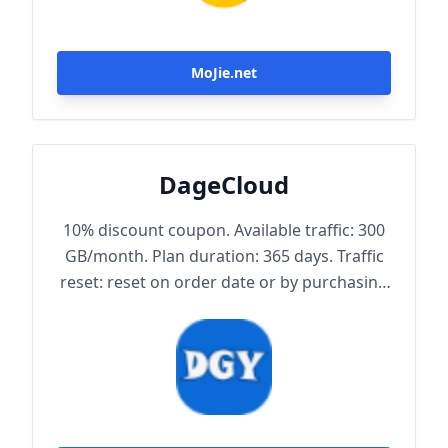
MoJie.net
DageCloud
10% discount coupon. Available traffic: 300
GB/month. Plan duration: 365 days. Traffic
reset: reset on order date or by purchasing
traffic package. Maximum achievable
bandwidth: 1000 Mbps. Node protocol:
Trojan.