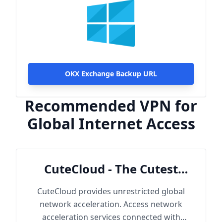
OKX Exchange Backup URL
Recommended VPN for
Global Internet Access
CuteCloud - The Cutest
Cloud
CuteCloud provides unrestricted global
network acceleration. Access network
acceleration services connected with