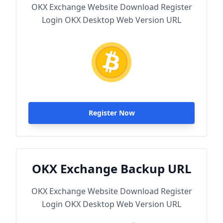
OKX Exchange Website Download Register
Login OKX Desktop Web Version URL
Register Now
OKX Exchange Backup URL
OKX Exchange Website Download Register
Login OKX Desktop Web Version URL