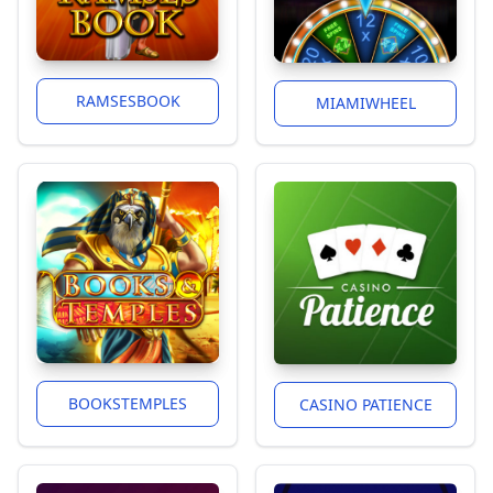
RAMSESBOOK
MIAMIWHEEL
BOOKSTEMPLES
CASINO PATIENCE