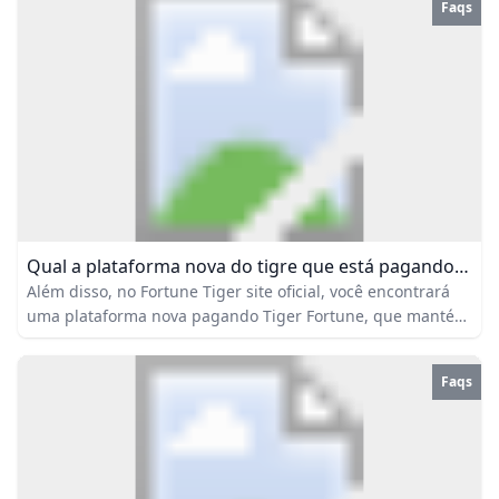
Faqs
sua própria loja virtual.May 20, 2025
Qual a plataforma nova do tigre que está pagando? Além disso no Fortune Tiger site oficial você encontrará uma plataforma nova pagando Tiger Fortune que mantém o jogo atualizado e repleto de novidades.
Além disso, no Fortune Tiger site oficial, você encontrará
uma plataforma nova pagando Tiger Fortune, que mantém
o jogo atualizado e repleto de novidades.
Faqs