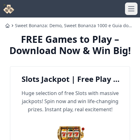
Ope
Sweet Bonanza: Demo, Sweet Bonanza 1000 e Guia do
Home
Slot
FREE Games to Play –
Download Now & Win Big!
Slots Jackpot | Free Play &
Win Big
Huge selection of free Slots with massive
jackpots! Spin now and win life-changing
prizes. Instant play, real excitement!